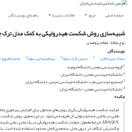
صفحه اصلی
مرور
اطلاعات نشریه
راهنمای نویسندگان
شبیه‌سازی روش شکست هیدرولیکی به کمک مدل ترک 
نوع مقاله : مقاله پژوهشی
نویسندگان
3
2
1
سجاد چهره قانی
حسین آزاد سولا
بهنام صدایی سولا
محمد فاروق 
1
گروه مهندسی معدن دانشگاه ارومیه
2
دانشکده مهندسی معدن، دانشگاه تهران
3
انستیتو مهندسی نفت، دانشکده مهندسی شیمی، دانشگاه تهران
4
دانشکده مهندسی معدن- دانشگاه تهران
چکیده
فرایند شکست هیدرولیکی یکی از روش های متداول برای افزایش بهره وری چاه 
هایی در مخازن شده و تراوایی آن افزوده می شود. در این تحقیق، روش شکست هی
ABAQUS شرایط معمول عملیات شکست هیدرولیکی در یک مخزن نفتی شبی
و گسترش شکاف در درون مدل سه‌بعدی المان محدود استفاده شده است. نتایج