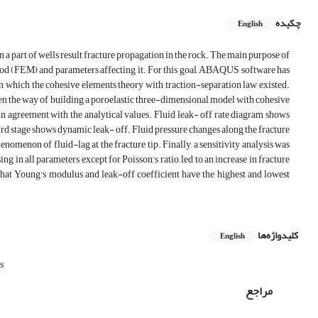
چکیده
English
n a part of wells result fracture propagation in the rock. The main purpose of
thod (FEM) and parameters affecting it. For this goal, ABAQUS software has
in which the cohesive elements theory with traction-separation law existed.
hen the way of building a poroelastic three-dimensional model with cohesive
in agreement with the analytical values. Fluid leak- off rate diagram shows
third stage shows dynamic leak- off. Fluid pressure changes along the fracture
henomenon of fluid-lag at the fracture tip. Finally, a sensitivity analysis was
g in all parameters except for Poisson's ratio, led to an increase in fracture
w that Young's modulus and leak-off coefficient have the highest and lowest
کلیدواژه‌ها
English
s
مراجع