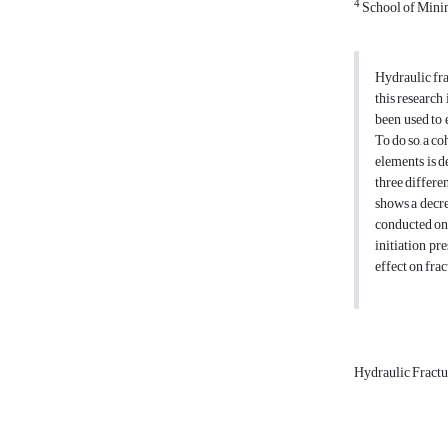
4
School of Minin
Hydraulic fra
this research
been used to 
To do so, a c
elements is d
three differe
shows a decre
conducted on 
initiation pr
effect on frac
Hydraulic Fract