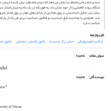
سه مرحله زمانی مختلف را نشان می‌دهد که دو مرحله اول، بیان کننده جهش د
شکاف روند کاهشی را از خود نشان داد به طوریکه در یک ناحیه میزان فشار سی
نهایت نیز تحلیل حساسیتی بر روی تعدادی از پارامترهای موثر بر روی فشار 
شد. همچنین با محاسبه تابع حساسیت و فاکتور حساسیت برای هر یک از پارا
شکست دارد.
کلیدواژه‌ها
شکست هیدرولیکی
مدل ترک چسبنده
قانون کشش- جدایش
تحلیل ح
عنوان مقاله
English
odel
نویسندگان
English
4
eini
ersity of Tehran