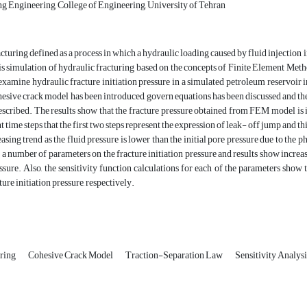
g Engineering, College of Engineering, University of Tehran
cturing defined as a process in which a hydraulic loading caused by fluid injection i
 is simulation of hydraulic fracturing based on the concepts of Finite Element Me
examine hydraulic fracture initiation pressure in a simulated petroleum reservoir 
ohesive crack model has been introduced, govern equations has been discussed and t
escribed. The results show that the fracture pressure obtained from FEM model is 
nt time steps that the first two steps represent the expression of leak- off jump and 
asing trend as the fluid pressure is lower than the initial pore pressure due to the p
a number of parameters on the fracture initiation pressure and results show increasin
essure. Also, the sensitivity function calculations for each of the parameters sho
ture initiation pressure, respectively.
uring
Cohesive Crack Model
Traction-Separation Law
Sensitivity Analysi