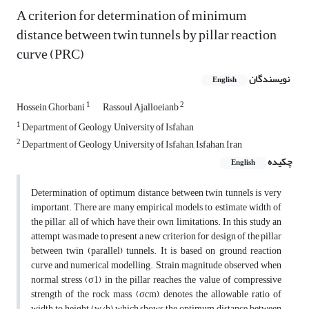
A criterion for determination of minimum
distance between twin tunnels by pillar reaction
curve (PRC)
نویسندگان
English
1
2
Hossein Ghorbani
Rassoul Ajalloeianb
1
Department of Geology, University of Isfahan
2
Department of Geology, University of Isfahan, Isfahan, Iran
چکیده
English
Determination of optimum distance between twin tunnels is very
important. There are many empirical models to estimate width of
the pillar, all of which have their own limitations. In this study an
attempt was made to present a new criterion for design of the pillar
between twin (parallel) tunnels. It is based on ground reaction
curve and numerical modelling. Strain magnitude observed when
normal stress (σ1) in the pillar reaches the value of compressive
strength of the rock mass (σcm), denotes the allowable ratio of
width to height (w/h) which shows the optimum distance between