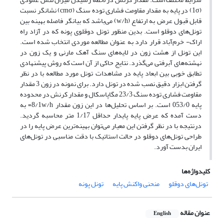
(1σ) در پایه به مقدار مقاومت فشاری توده سنگ (cmσ) نشانگر نسبت
قابل قبول عرض به ارتفاع (w/h) می‌باشد که بیانگر فاصله بهینه بین
تونل‌های دوقلو است. بدین منظور تونل دوقلوی پونه که در آزاد راه
اراک- خرم‌آباد قرار دارد به عنوان مطالعه موردی انتخاب شده است.
این تونل از هشت زون در لایه‌های سنگ آهک مارنی و یک زون در
نهشته‌های آبرفتی می‌گذرد. نتایج حاکی از آن است که روش پیشنهادی
تطابق خوبی بین ابعاد پایه در مشاهدات تونل مورد مطالعه با در نظر
گرفتن ابزار دقیق نصب شده در تونل دارد. برای نمونه در زون 3 مقدار
مقاومت فشاری توده سنگ 23/3 مگاپاسکال و مقدار کرنش در محدوده
پایه 053/0 است. بر اساس تحلیل‌ها در این زون مقدار 8/1w/h= به
دست آمده که عرض پایه پایدار حداقل 1/17 متر محاسبه گردید.
درنتیجه با در نظر گرفتن این معیار می‌توان بهینه‌ترین عرض پایه را در
طراحی تونل‌های دوقلو در حالت استاتیک با دقت مناسبی در تونل‌های
ایران بدست آورد.
کلیدواژه‌ها
تونل‌های دوقلو
منحنی واکنش پایه
تونل پونه
عنوان مقاله
English