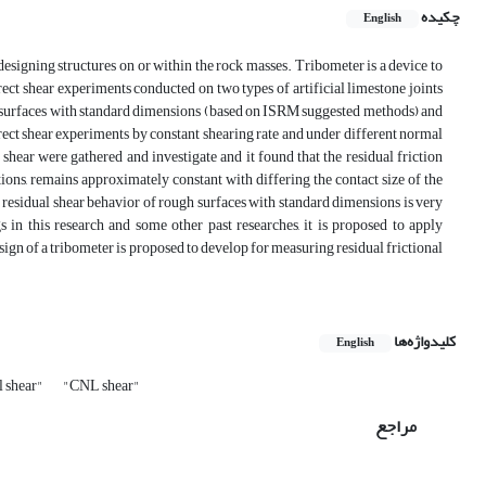
چکیده
English
 designing structures on or within the rock masses. Tribometer is a device to
irect shear experiments conducted on two types of artificial limestone joints
t surfaces with standard dimensions (based on ISRM suggested methods) and
ct shear experiments by constant shearing rate and under different normal
shear were gathered and investigate and it found that the residual friction
tions, remains approximately constant with differing the contact size of the
e residual shear behavior of rough surfaces with standard dimensions is very
s in this research and some other past researches, it is proposed to apply
esign of a tribometer is proposed to develop for measuring residual frictional
کلیدواژه‌ها
English
l shear"
"CNL shear"
مراجع