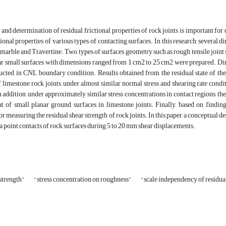
 and determination of residual frictional properties of rock joints is important for
ional properties of various types of contacting surfaces. In this research, several d
arble and Travertine. Two types of surfaces geometry such as rough tensile join
r small surfaces with dimensions ranged from 1 cm2 to 25 cm2 were prepared. Dire
ucted in CNL boundary condition. Results obtained from the residual state of the 
f limestone rock joints, under almost similar normal stress and shearing rate condi
 addition, under approximately similar stress concentrations in contact regions, th
at of small planar ground surfaces in limestone joints. Finally, based on finding
or measuring the residual shear strength of rock joints. In this paper, a conceptual d
 a point contacts of rock surfaces during 5 to 20 mm shear displacements.
 strength"
"stress concentration on roughness"
"scale independency of residua