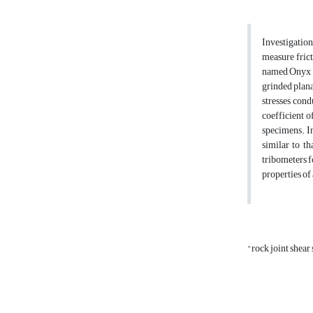
Investigation
measure frict
named Onyx m
grinded plana
stresses cond
coefficient o
specimens. In
similar to th
tribometers f
properties of
"rock joint shear