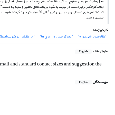
محل‌های تماس بین سطوح سنگی، مقاومت برشی پسماند درزه-های آهکی زبر با اب
ابعاد کوچکتر برابر است. در نهایت با تکیه بر یافته‌های تحقیق و نتایج به دست
تحت تماس‌های نقطه‌ای و جابجایی برشی
پیشنهاد شد.
کلیدواژه‌ها
"مقاومت برشی درزه"
" تمرکز تنش در زبری ها"
"اثر مقیاس بر ضریب اصطک
عنوان مقاله
English
 small and standard contact sizes and suggestion the
نویسندگان
English