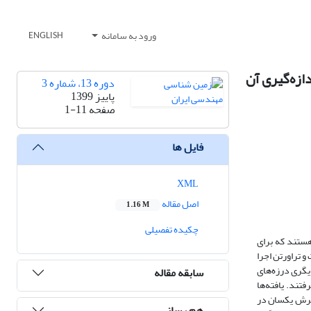
ورود به سامانه
ENGLISH
ازه‌گیری آن
دوره 13، شماره 3
پاییز 1399
صفحه
1-11
فایل ها
XML
اصل مقاله
1.16 M
چکیده تفصیلی
ستند که برای
 تراورتن اجرا
هریک از این نمونه‌های سنگی، دو سری درزه، یکی درزه‌های کششی با زبری طبیعی در ابعاد استاندارد (بر اساس ISRM) و دیگری درزه‌های
سابقه مقاله
ار گرفتند. یافته‌ها
 برش یکسان در
هم رسانی