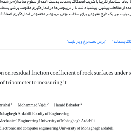
عاد استاندار تقریباً با ضریب اصطکاک پسماند بدست آمده از سطوح صاف ارّه بر شده ا
 آمده از مطالعات پیشین، پیشنهاد شد تا از تریبومترها در اندازه‌گیری مقاومت برشی پس
 5 الی 20 میلیمتر بهره گرفته شود. در نهایت نیز یک طرح مفهومی برای ساخت نوعی تریبومتر مخصوص اندازه‌گیری
اک پسماند"
"برش تحت نرخ و بار ثابت"
n on residual friction coefficient of rock surfaces under
 of tribometer to measuring it
1
2
3
rishal
Mohammad Vajdi
Hamid Bahador
ohaghegh Ardabili, Faculty of Engineering
Mechanical Engineering, University of Mohaghegh Ardabili
lectronic and computer engineering, University of Mohaghegh ardabili