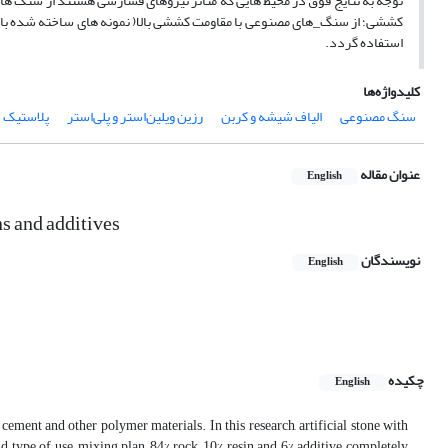
توجه به نتایج فوق در محیط هایی که متاثر نیروهای فشارشی هستند از سنگ های
کششی؛ از سنگ_های مصنوعی با مقاومت کششی بالا( نمونه های ساخته شده با ال
استفاده گردد.
کلیدواژه‌ها
سنگ مصنوعی
الیاف شیشه و کربن
رزین ویلین‌استر و پلی‌استر
پلاستیک
عنوان مقاله
English
ns and additives
نویسندگان
English
چکیده
English
 cement and other polymer materials. In this research, artificial stone with
nd type of use, mixing plan, 84% rock, 10% resin and 6% additive completely