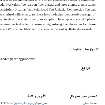
tives (glass fiber, carbon fiber, plastic), and three granite granite stones
teristics (Brazilian Test, Point Load Test, Uniaxial Compression Test and
 a resin of wilin ester, glass fibers, have the highest compressive strength of
ed to glass fiber-reinforced glass samples. The samples made with plastic
in environments affected by pressures, high-strength reinforced rocks (glass-
es made With carbon fiber) and on sidewalks made of synthetic stones made of
کلیدواژه‌ها
English
l and engineering properties
مراجع
دسترسی سریع
آخرین اخبار
صفحه اصلی
هزینه پذیرش و چاپ آنلاین مقاله
1405-04-07