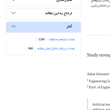
متاثر نیروهای
ن تخلخل پایین
ارجاع به این مقاله
آمار
تعداد مشاهده مقاله
1,296
تعداد دریافت فایل اصل مقاله
888
Study streng
Akbar Jafarazar
1
Engineering Geol
2
P{rof. of Engin
Artificial st
additives and