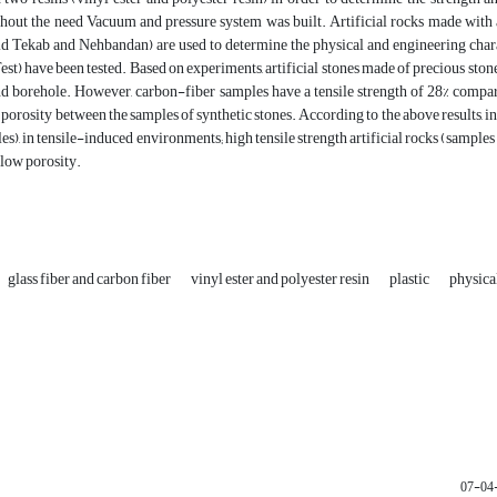
out the need Vacuum and pressure system was built. Artificial rocks made with addi
d Tekab and Nehbandan) are used to determine the physical and engineering charac
st) have been tested. Based on experiments, artificial stones made of precious stones,
nd borehole. However, carbon-fiber samples have a tensile strength of 28% compar
t porosity between the samples of synthetic stones. According to the above results, 
es), in tensile-induced environments; high tensile strength artificial rocks (sampl
 low porosity.
glass fiber and carbon fiber
vinyl ester and polyester resin
plastic
physica