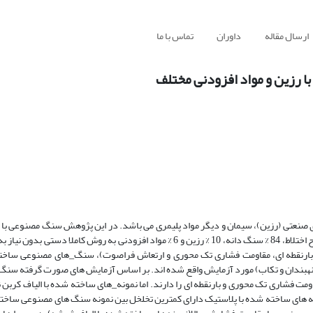
ارسال مقاله
داوران
تماس با ما
رزین‌ و مواد افزودنی مختلف
صنعتی (رزین)، سیمان و دیگر مواد پلیمری می باشد. در این پژوهش سنگ مصنوعی با م
دو رزین (پلی_ستر و ویلین_استر) به منظور تعیین استحکام و نوع کاربری، با طرح اختلاط، 84 % سنگ دانه، 10 % رزین و 6 % مواد افزودنی به 
بارنقطه ای، مقاومت فشاری تک محوری و ارتعاش فراصوت)، سنگ_های مصنوعی ساخته
، نهبندان و تکاب) مورد آزمایش واقع شده اند. بر اساس آزمایش های صورت گرفته س
مت فشاری تک محوری و بارنقطه ای را دارند. اما نمونه_های ساخته شده با الیاف کربن 
ومت کششی بیشتری دارند. نمونه های ساخته شده با پلاستیک دارای کمترین تخلخل بین نمونه سنگ های مصنوعی 