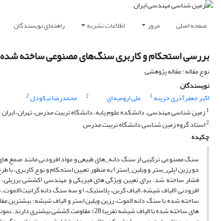
صفحه اصلی
مرور
اطلاعات نشریه
راهنمای نویسندگان
بررسی استحکام و کاربری سنگ‌های مصنوعی ساخته شده با 
نوع مقاله : مقاله پژوهشی
نویسندگان
2
2
1
اکبر جعفرآذری خزینه
علی ارومیه ای
محمدرضا نیکودل
1
زمین شناسی مهندسی، دانشکده علوم پایه، دانشگاه تربیت مدرس، تهران، ایران
2
استاد گروه زمین شناسی دانشگاه تربیت مدرس
چکیده
سنگ مصنوعی ترکیبی از سنگ دانه_های طبیعی و مواد افزودنی مانند صمغ های 
فشار ساخته شد. برای تعیین ویژگی های فیزیکی و مهندسی (کششی برزیلی، 
افزودنی (الیاف شیشه، الیاف کربن، پلاستیک،) و سه سنگ دانه گرانیت(الموت
ساخته شده با سنگ دانه الموت، رزین ویلین استر و الیاف شیشه؛ بیشترین مقاو
های ساخته شده با الیاف شیشه تقریبا 28% مقا