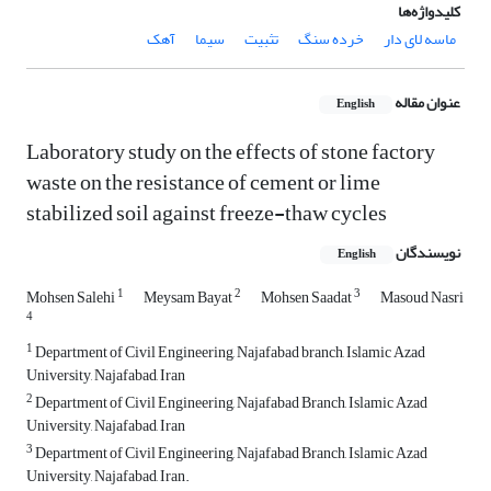
کلیدواژه‌ها
ماسه لای دار
خرده سنگ
تثبیت
سیما
آهک
عنوان مقاله
English
Laboratory study on the effects of stone factory
waste on the resistance of cement or lime
stabilized soil against freeze-thaw cycles
نویسندگان
English
1
2
3
Mohsen Salehi
Meysam Bayat
Mohsen Saadat
Masoud Nasri
4
1
Department of Civil Engineering, Najafabad branch, Islamic Azad
University, Najafabad, Iran
2
Department of Civil Engineering, Najafabad Branch, Islamic Azad
University, Najafabad, Iran
3
Department of Civil Engineering, Najafabad Branch, Islamic Azad
University, Najafabad, Iran.