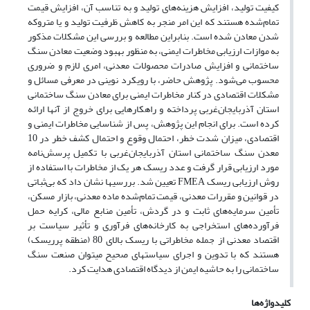
کیفیت تولید، افزایش هزینه‌های تولید و به تناسب آن، افزایش قیمت
تمام‌شده هستند که این امر منجر به کاهش ظرفیت تولید و یا متروکه‌
شدن معادن شده است. بنابراین مطالعه و بررسی این مشکلات مذکور
به موازات ارزیابی مخاطرات ایمنی، به منظور بهبود وضعیت معادن سنگ
ساختمانی و افزایش صادرات محصولات معدنی، امری لازم و ضروری
محسوب می‌شود. پژوهش حاضر، با رویکرد نوینی در معرفی مسائل و
مشکلات اقتصادی در کنار مخاطرات ایمنی برای معادن سنگ ساختمانی
استان آذربایجان‌غربی پرداخته و راهکارهایی برای خروج از آن‏ها ارائه
کرده است. برای انجام این پژوهش، پس از شناسایی مخاطرات ایمنی و
اقتصادی، میزان شدت خطر، احتمال وقوع و احتمال کشف خطر در 10
معدن سنگ ساختمانی استان آذربایجان‌غربی با تکمیل پرسش‌نامه
مورد ارزیابی قرار گرفت و عدد ریسک هر یک از مخاطرات با استفاده از
روش ارزیابی ریسک FMEA تعیین شد. بررسی‏ها نشان داد که بی‌ثباتی
در قوانین و مقررات معدنی، قیمت تمام‌شده ماده معدنی، بازار مسکن،
تأمین سرمایه‌های ثابت و در گردش، تأمین منابع مالی، کرایه حمل
فرآورده‌های استخراجی به کارخانه‌های فرآوری و تأثیر سیاست بر
اقتصاد معدنی از جمله مخاطراتی با ریسک بالای 80 (منطقه پرریسک)
هستند که با تدوین و اجرای سیاست‏های صحیح می‏توان صنعت سنگ
ساختمانی را به حاشیه ایمن از دیدگاه اقتصادی هدایت کرد.
کلیدواژه‌ها