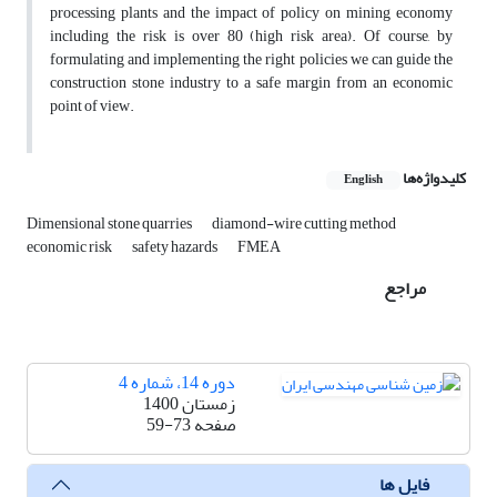
processing plants and the impact of policy on mining economy
including the risk is over 80 (high risk area). Of course, by
formulating and implementing the right policies we can guide the
construction stone industry to a safe margin from an economic
point of view.
کلیدواژه‌ها
English
Dimensional stone quarries
diamond-wire cutting method
economic risk
safety hazards
FMEA
مراجع
دوره 14، شماره 4
زمستان 1400
صفحه
59-73
فایل ها