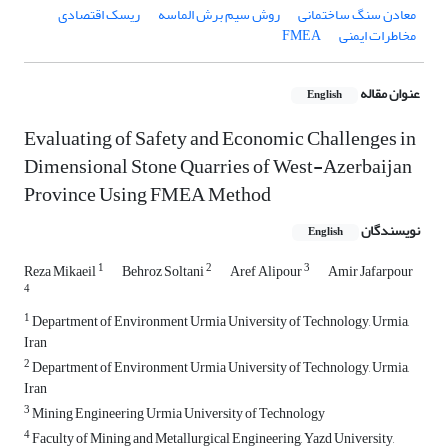
معادن سنگ ساختمانی
روش سیم برش الماسه
ریسک اقتصادی
مخاطرات ایمنی
FMEA
عنوان مقاله
English
Evaluating of Safety and Economic Challenges in
Dimensional Stone Quarries of West-Azerbaijan
Province Using FMEA Method
نویسندگان
English
1
2
3
Reza Mikaeil
Behroz Soltani
Aref Alipour
Amir Jafarpour
4
1
Department of Environment Urmia University of Technology, Urmia,
Iran
2
Department of Environment Urmia University of Technology, Urmia,
Iran
3
Mining Engineering Urmia University of Technology
4
Faculty of Mining and Metallurgical Engineering, Yazd University,