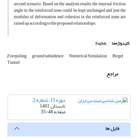
second scenario. Based on the analysis results, the internal friction
angle in the reinforced zone could be kept unchanged and just the
modulus of deformation and cohesion in the reinforced zone are
raised up according to the proposed relationships.
کلیدواژه‌ها
English
ّForepoling
ground subsidence
Numerical Simulation
Birgel
Tunnel
مراجع
دوره 15، شماره 2
تابستان 1401
صفحه
35-48
فایل ها