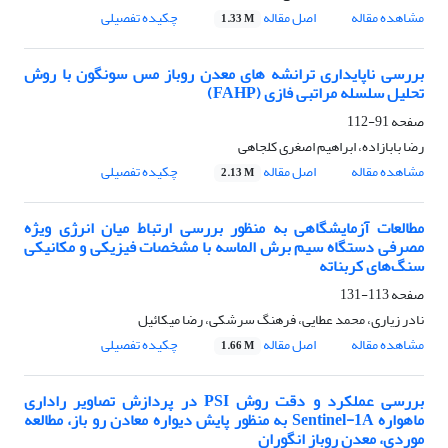
مشاهده مقاله
اصل مقاله
چکیده تفصیلی
1.33 M
بررسی ناپایداری ترانشه های معدن روباز مس سونگون با روش
تحلیل سلسله مراتبی فازی (FAHP)
صفحه
91-112
رضا بابازاده، ابراهیم اصغری کلجاهی
مشاهده مقاله
اصل مقاله
چکیده تفصیلی
2.13 M
مطالعات آزمایشگاهی به منظور بررسی ارتباط میان انرژی ویژه
مصرفی دستگاه سیم برش الماسه با مشخصات فیزیکی و مکانیکی
سنگ‌های کربناته
صفحه
113-131
نادر زیاری، محمد عطایی، فرهنگ سرشکی، رضا میکائیل
مشاهده مقاله
اصل مقاله
چکیده تفصیلی
1.66 M
بررسی عملکرد و دقت روش PSI در پردازش تصاویر راداری
ماهواره Sentinel-1A به منظور پایش دیواره‌ معادن رو باز، مطالعه
موردی، معدن روباز انگوران