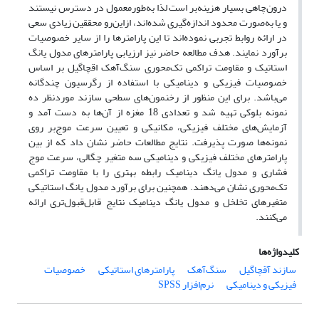
درون‌چاهی بسیار هزینه‌بر است لذا به‌طورمعمول در دسترس نیستند
و یا به‌صورت محدود اندازه‌گیری شده‌اند، ازاین‌رو محققین زیادی سعی
در ارائه روابط تجربی نموده‌اند تا این پارامترها را از سایر خصوصیات
برآورد نمایند. هدف مطالعه حاضر نیز ارزیابی پارامترهای مدول یانگ
استاتیک و مقاومت تراکمی تک‌محوری سنگ‌آهک اقچاگیل بر اساس
خصوصیات فیزیکی و دینامیکی با استفاده از رگرسیون چندگانه
می‌باشد. برای این منظور از رخنمون‌های سطحی سازند موردنظر ده
نمونه‌ بلوکی تهیه شد و تعدادی 18 مغزه از آن‌ها به دست آمد و
آزمایش‌های مختلف فیزیکی، مکانیکی و تعیین سرعت موج‌بر روی
نمونه‌ها صورت پذیرفت. نتایج مطالعات حاضر نشان داد که از بین
پارامترهای مختلف فیزیکی و دینامیکی سه متغیر چگالی، سرعت موج
فشاری و مدول یانگ دینامیک رابطه بهتری را با مقاومت تراکمی
تک‌محوری نشان می‌دهند. همچنین برای برآورد مدول یانگ استاتیکی
متغیرهای تخلخل و مدول یانگ دینامیک نتایج قابل‌قبول‌تری ارائه
می‌کنند.
کلیدواژه‌ها
سازند آقچاگیل
سنگ‌آهک
پارامترهای استاتیکی
خصوصیات
فیزیکی و دینامیکی
نرم‌افزار SPSS