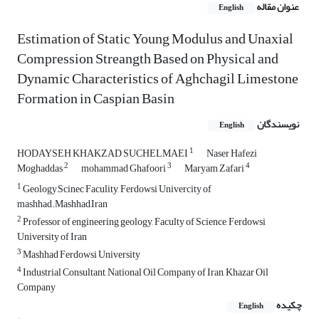
عنوان مقاله
English
Estimation of Static Young Modulus and Unaxial
Compression Streangth Based on Physical and
Dynamic Characteristics of Aghchagil Limestone
Formation in Caspian Basin
نویسندگان
English
1
HODAYSEH KHAKZAD SUCHELMAEI
Naser Hafezi
2
3
4
Moghaddas
mohammad Ghafoori
Maryam Zafari
1
Geology,Scinec Faculity, Ferdowsi Univercity of
mashhad.Mashhad,Iran
2
Professor of engineering geology, Faculty of Science, Ferdowsi
University of Iran
3
Mashhad Ferdowsi University
4
Industrial Consultant, National Oil Company of Iran, Khazar Oil
Company
چکیده
English