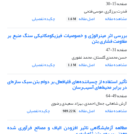
صفحه
15-30
قدرت برزگری، موسی فتحی
مشاهده مقاله
اصل مقاله
چکیده تفصیلی
1.6 M
بررسی اثر مینرالوژی و خصوصیات فیزیکومکانیکی سنگ منبع بر
مقاومت فشاری بتن
صفحه
31-47
حسن محمدی گلستان، محمد غفوری
مشاهده مقاله
اصل مقاله
چکیده تفصیلی
1.1 M
تأثیر استفاده از چسباننده‌های قلیافعال بر دوام بتن سبک سازه‌ای
در برابر محیط‌های آسیب‌رسان
صفحه
49-64
آرش شاهانی، جمال احمدی، بهزاد سعیدی رضوی
مشاهده مقاله
اصل مقاله
چکیده تفصیلی
989.22 K
مطالعه آزمایشگاهی تاثیر افزودن الیاف و مصالح فرآوری شده
معدنی بر روی بتن ژئوپلیمری