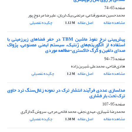
صفحه
65-74
محمدحسین منصورقناعی، مرتضی بیک لریان، علیرضا مردوخ پور
مشاهده مقاله
اصل مقاله
چکیده تفصیلی
1.12 M
پیش‌بینی نرخ نفوذ ماشین‌ TBM در حفر فضاهای زیرزمینی با
استفاده از الگوریتم‌های ژنتیک، سیستم ایمنی مصنوعی، پژواک
صدای دلفین و گرگ خاکستری-مطالعه موردی
صفحه
75-94
هادی فتاحی، محمدعلی شیرین زاده
مشاهده مقاله
اصل مقاله
چکیده تفصیلی
1.2 M
مدلسازی عددی فرآیند انتشار ترک در نمونه زغال‌سنگ ترد حاوی
ترک تحت بار فشاری
صفحه
95-107
محمدرضا شهبازی، مهدی نجفی، محمد فاتحی مرجی، سروش گدازگری
مشاهده مقاله
اصل مقاله
چکیده تفصیلی
1.38 M