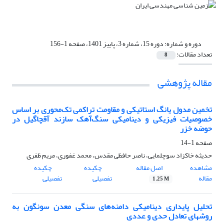
دوره و شماره:
دوره 15، شماره 3، پاییز 1401، صفحه 1-156
تعداد مقالات:
8
مقاله پژوهشی
تخمین مدول یانگ استاتیکی و مقاومت تراکمی تک‌محوری بر اساس
خصوصیات فیزیکی و دینامیکی سنگ‌آهک سازند آقچاگیل در
حوضه خزر
صفحه
1-14
حدیثه خاکزاد سوچلمایی، ناصر حافظی مقدس، محمد غفوری، مریم ظفری
مشاهده
اصل مقاله
چکیده
چکیده
مقاله
تفصیلی
تفصیلی
1.25 M
تحلیل پایداری دینامیکی دامنه‌های سنگی معدن سونگون به
روشهای تعادل حدی و عددی