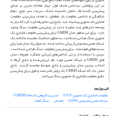
در این پژوهش، براساس هدف اول، چهار معادله تجربی بر مبنای
پیش‌بینی کننده ها، شامل دانسیته خشک، سرعت سیر موج، دوام
شکفتگی و شاخص مقاومت بار نقطه‌ای، با هدف پیش‌بینی مقاومت
فشاری تک محوری پیشنهاد شد. نتایج این تحلیل‌ها تأیید کرد که نیاز به
توسعه مدل‌های چند متغیره جدید در پیش‌بینی مقاومت سنگ وجود
دارد. برای این منظور مدل GMDH برای پیش‌بینی مقاومت فشاری تک
محوری سنگ طراحی شده‌است. به منظور انجام یک مقایسه عادلانه، یک
شبکه عصبی مصنوعی از پیش ساخته شده، به عنوان یک مدل مبنا برای
سیستم‌های هوشمند، برای پیش‌بینی مقاومت سنگ طراحی شده است.
سپس با استفاده از برخی شاخص‌های ارزیابی عملکرد معروف، مدل
های GMDH و شبکه عصبی مورد نظر ارزیابی‌شده و نتایج آن‌ها با
انتخاب بهترین مدل پیش‌بینی و نتایج متوسط مقایسه گردید. نتایج
نشان داد که شبکه GMDH یک روش قدرتمند و قوی برای پیش‌بینی
دقیق مقاومت فشاری تک محوری سنگ می‌باشد.
کلیدواژه‌ها
مقاومت فشاری تک محوری (UCS)
مدیریت گروهی داده ها (GMDH)
شبکه عصبی مصنوعی (ANN)
همدان
سنگ آهک
عنوان مقاله