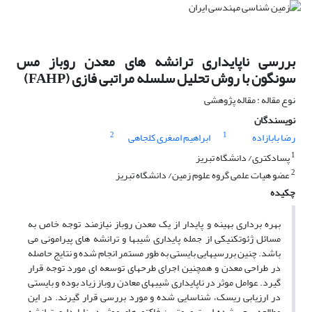
بررسی ناپایداری ترانشه های معدن روباز مس
سونگون با روش تحلیل سلسله مراتبی فازی (FAHP)
نوع مقاله : مقاله پژوهشی
نویسندگان
2
1
رضا بابازاده
ابراهیم اصغری کلجاهی
1
پسادکتری/ دانشگاه تبریز
2
عضو هیات علمی گروه علوم زمین/ دانشگاه تبریز
چکیده
بهره برداری بهینه و پایدار از یک معدن روباز نیازمند توجه خاص به
مسائل ژئوتکنیکی از جمله پایداری شیبها و ترانشه های پیرامونی می
باشد. چنین بررسیهایی بایستی به طور مستمر انجام شده و نتایج حاصله
در طراحی معدن و همچنین اجرای طرحهای توسعه ای مورد توجه قرار
گیرد. عوامل موثر در ناپایداری شیبهای معادن روباز زیاد بوده و بایستی
در ارزیابی ریسک، شناسایی شده و مورد بررسی قرار گیرند. در این
مطالعه سعی شده است مهمترین فاکتورهای موثر در ناپایداری ترانشه