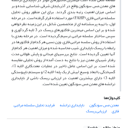
های معدن مس سونگون واقع در آذربایجان شرقی شناسایی شده و بر
اساس میزان اهمیت رتبه بندی گردند. برای این منظور روش تحلیل
سلسله مراتبی فازی (FAHP) مورد استفاده قرار گرفته است. در مرحله
اول، با تهیه پرسشنامه ای از متخصصین شاغل در این زمینه نظرخواهی
شده و بر این اساس مهمترین فاکتورهای ریسک در 3 لایه گردآوری و
سپس ساختار سلسله مراتبی ترسیم گردیده است. در مرحله بعدی با
استفاده از روش سلسه مراتبی فازی، وزن نسبی هر کدام از فاکتورها در
رابطه با ریسک ناپایداری شیب محاسبه شده و میزان اهمیت هر کدام از
آنها تعیین گردیده است. نتایج بررسیهای میدانی و پایش طولانی مدت
رفتار شیبهای معدن نیز با نتایج به دست آمده از روش تحلیلی مقایسه
شده است. بر این اساس عامل تاخیر در عملیات معدنکاری (لایه 1)،
گسیختگی با ابعاد وسیع (بیش از یک پله) (لایه 2) و سیستم ناپیوستگی
(لایه 3) دارای بیشترین اهمیت در ارزیابی ریسک ناشی از ناپایداری
ترانشه های معدن مس سونگون تعیین شده است.
کلیدواژه‌ها
معدن مس سونگون
ناپایداری ترانشه
فرایند تحلیل سلسله مراتبی
فازی
ارزیابی ریسک
عنوان مقاله