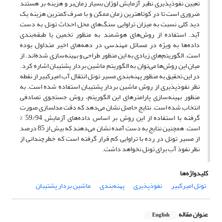
تعیین نفوذپذیری نظیر آزمایش لوژان بسیار زمان‌بر و هزینه بر هستند
ضروری است تا در کوتاهترین زمان ممکن و با صرف کمترین هزینه یک
دید کلی نسبت به میزان تراوایی سنگ‌های محل احداث تونل به دست
آید. استفاده از روش‌های هوشمند به منظور تخمین یا طبقه‌بندی
داده‌ها به ویژه در مسائل مهندسی در دهه‌های اخیر متداول بوده
است. الگوریتم‌های زیادی به این منظور طراحی و بهینه‌سازی شده‌اند. از
میان این روش‌ها می‌توان به الگوریتم ماشین بردار پشتیبان اشاره کرد.
در این تحقیق به منظور پهنه‌بندی مسیر تونل انتقال آب امیرکبیر از نقطه
نظر نفوذپذیری از روش ماشین بردار پشتیبان استفاده شده است. به
منظور بهینه‌سازی پارامترهای این الگوریتم، روش جستجوی تصادفی
انتخاب شده است. نتایج حاصل نشان می‌دهد که دقت مدلسازی صورت
گرفته با استفاده از این روش بر اساس داده‌های آزمایش 59/94 %
است. همچنین نتایج به دست آمده نشان می‌دهند که بیش از 85 درصد
از مسیر تونل در رده با تراوایی کم قرار گرفته است که خطرچندانی از
نظر نفوذ آب برای تونل نخواهد داشت.
کلیدواژه‌ها
تونل امیرکبیر
نفوذپذیری
پهنه‌بندی
ماشین بردار پشتیبان
عنوان مقاله
English