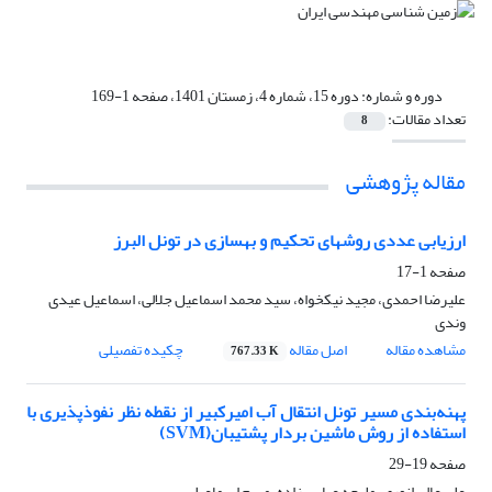
دوره و شماره:
دوره 15، شماره 4، زمستان 1401، صفحه 1-169
تعداد مقالات:
8
مقاله پژوهشی
ارزیابی عددی روشهای تحکیم و بهسازی در تونل البرز
صفحه
1-17
علیرضا احمدی، مجید نیکخواه، سید محمد اسماعیل جلالی، اسماعیل عیدی
وندی
مشاهده مقاله
اصل مقاله
چکیده تفصیلی
767.33 K
پهنه‌بندی مسیر تونل انتقال آب امیرکبیر از نقطه نظر نفوذپذیری با
استفاده از روش ماشین بردار پشتیبان(SVM)
صفحه
19-29
علی عالی انوری، ملیحه عباس زاده، مریم اسماعیلی