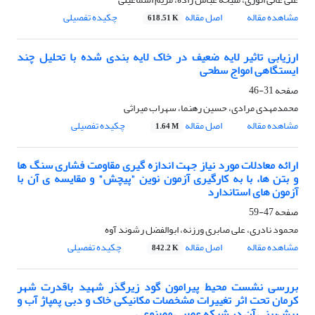
مشاهده مقاله
اصل مقاله
چکیده تفصیلی
618.51 K
ارزیابی تاثیر لایه ضعیف در خاک لایه بندی شده با تحلیل چند
ایستگاهی امواج سطحی
صفحه
31-46
محمدمهدی مرادی، حسین رهنما، سهراب میراثی
مشاهده مقاله
اصل مقاله
چکیده تفصیلی
1.64 M
ارائه معادلات مورد نیاز جهت اندازه گیری مقاومت فشاری سنگ ها
و بتن ها، با به کارگیری آزمون نوین "پیچش" و مقایسه ی آن با
آزمون های استاندارد
صفحه
47-59
محمود نادری، علی صابری ورزنه، ابوالفضل رشوند آوه
مشاهده مقاله
اصل مقاله
چکیده تفصیلی
842.2 K
بررسی نشست محیط پیرامون گود زیرگذر شهید باقدرت شهر
کرمان تحت اثر تغییرات مشخصات مکانیکی خاک و دبی پمپاژ آب و
پیش‌بینی آن در شبکه عصبی مصنوعی