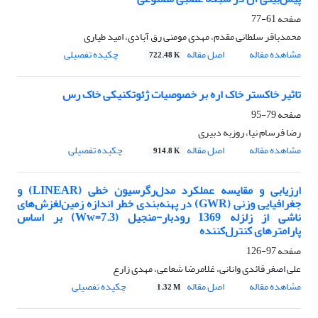
صفحه
61-77
محمدباقر سلطانی مقدم، مهدی مومنی رق آبادی، امید طیاری
مشاهده مقاله
اصل مقاله
چکیده تفصیلی
722.48 K
تاثیر خاکستر خاک اره بر خصوصیات ژئوتکنیکی خاک رس
صفحه
79-95
رضا فرسام نیا، روزبه دبیری
مشاهده مقاله
اصل مقاله
چکیده تفصیلی
914.8 K
ارزیابی و مقایسه عملکرد مدل‌رگرسیون خطی (LINEAR) و
جغرافیایی وزنی (GWR) در پهنه‌بندی خطر اندازه زمین‌لغزش‌های
ناشی از زلزله 1369 رودبار-منجیل (Ww=7.3) بر اساس
پارامترهای کنترل‌کننده
صفحه
97-126
علی اصغر قائدی وانانی، غلامرضا شعاعی، مهدی زارع
مشاهده مقاله
اصل مقاله
چکیده تفصیلی
1.32 M