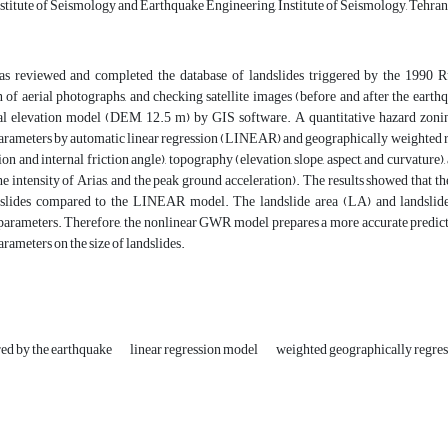
stitute of Seismology and Earthquake Engineering, Institute of Seismology, Tehran,
as reviewed and completed the database of landslides triggered by the 1990 R
n of aerial photographs, and checking satellite images (before and after the ear
tal elevation model (DEM, 12.5 m) by GIS software. A quantitative hazard zoni
parameters by automatic linear regression (LINEAR) and geographically weighted 
on and internal friction angle), topography (elevation, slope, aspect, and curvature),
he intensity of Arias, and the peak ground acceleration). The results showed that 
dslides compared to the LINEAR model. The landslide area (LA) and landslid
arameters. Therefore, the nonlinear GWR model prepares a more accurate predictio
arameters on the size of landslides.
red by the earthquake
linear regression model
weighted geographically regre