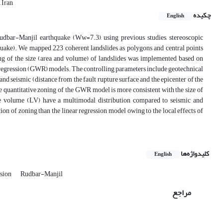
 Iran
چکیده
English
udbar-Manjil earthquake (Ww=7.3), using previous studies, stereoscopic
thquake). We mapped 223 coherent landslides as polygons and central points
ng of the size (area and volume) of landslides was implemented based on
regression (GWR) models. The controlling parameters include geotechnical
 and seismic (distance from the fault rupture surface and the epicenter of the
the quantitative zoning of the GWR model is more consistent with the size of
e volume (LV) have a multimodal distribution compared to seismic and
n of zoning than the linear regression model owing to the local effects of
کلیدواژه‌ها
English
ssion
Rudbar-Manjil
مراجع