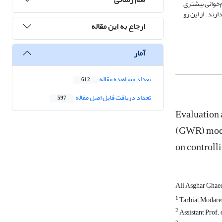
له از سطح گسیختگی گسل و رومرکز زلزله، شدت آریاس و بیشینه شتاب زمین) هستند. نتایج نشان دادند که پهنه بندی کمی مدل GWR هم‌خوانی بیشتری
افی توزیع چندمُدی دارند. از این رو
ارجاع به این مقاله
آمار
تعداد مشاهده مقاله
612
تعداد دریافت فایل اصل مقاله
597
Evaluation 
(GWR) model
on controll
Ali Asghar Ghae
1
Tarbiat Modare
2
Assistant Prof.