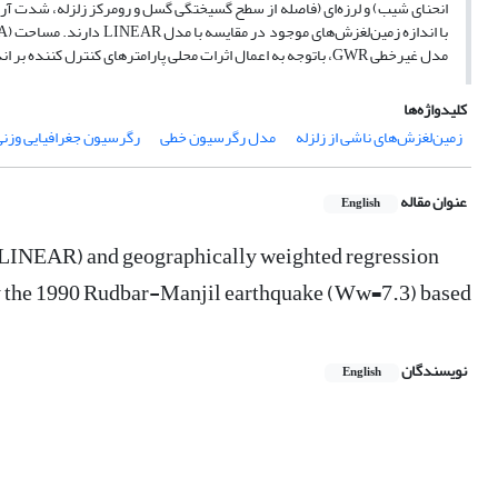
مدل غیرخطی GWR، باتوجه به اعمال اثرات محلی پارامترهای کنترل کننده بر اندازه زمین‌لغزش‌ها، نسبت به مدل‌ رگرسیون خطی پیشبینی دقیق‌تری ارائه می‌دهد.
کلیدواژه‌ها
زمین‌لغزش‌های ناشی از زلزله
مدل رگرسیون خطی
رگرسیون جغرافیایی وزن
عنوان مقاله
English
 (LINEAR) and geographically weighted regression
 by the 1990 Rudbar-Manjil earthquake (Ww=7.3) based
نویسندگان
English