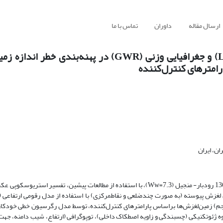
ارسال مقاله
داوران
تماس با ما
ارزیابی و مقایسه عملکرد مدل‌رگرسیون خطی (LINEAR) و جغرافیایی وزنی (GWR) در پهن
ن، ایران
مطالعه حاضر به بازنگری و تکمیل پایگاه داده زمین لغزش‌های ناشی از زلزله 1369 رودبار- منجیل (Ww=7.3)، با استفاده از مطالعات پیشین، 
کنترل‌کننده شاملِ گروه ژئوتکنیکی (چسبندگی و زاویه اصطکاک داخلی)، توپوگرافی (ارتفاع، شیب دامنه