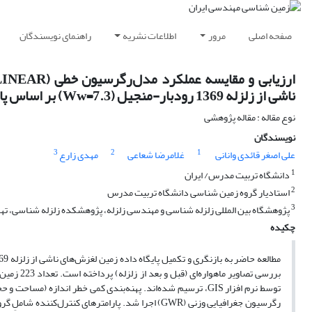
صفحه اصلی
مرور
اطلاعات نشریه
راهنمای نویسندگان
ناشی از زلزله 1369 رودبار-منجیل (Ww=7.3) بر اساس پارامترهای کنترل‌کننده
نوع مقاله : مقاله پژوهشی
نویسندگان
3
2
1
علی اصغر قائدی وانانی
غلامرضا شعاعی
مهدی زارع
1
دانشگاه تربیت مدرس/ ایران
2
استادیار گروه زمین شناسی دانشگاه تربیت مدرس
3
پژوهشگاه بین المللی زلزله شناسی و مهندسی زلزله، پژوهشکده زلزله شناسی، تهرا
چکیده
رگرسیون جغرافیایی وزنی (GWR) اجرا شد. پارامترهای 