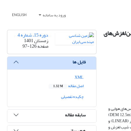
ورود به سامانه
ENGLISH
ه‌بندی خطر اندازه زمین‌لغزش‌های
دوره 15، شماره 4
زمستان 1401
صفحه
97-126
فایل ها
XML
اصل مقاله
1.32 M
چکیده تفصیلی
تفسیر استریوسکوپی عکس‌های هوایی و
سابقه مقاله
بررسی تصاویر ماهواره‌ای (قبل و بعد از زلزله) پرداخته است. تعداد 223 زمین لغزش پیوسته (به صورت چندضلعی و نقاطمرکزی) با استفاده از مدل رقومی ارتفاعی (DEM, 12.5m)
توسط نرم افزار GIS، ترسیم شده‌اند. پهنه‌بندی کمی خطر اندازه (مساحت و حجم) زمین‌لغزش‌ها براساس پارامترهای کنترل‌کننده، توسط مدل رگرسیون خطی خودکار (LINEAR) و
، جهت شیب لغزش و
هم رسانی