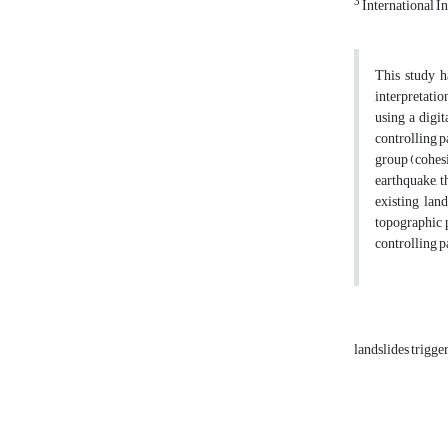
3
International In
This study h
interpretatio
using a digi
controlling 
group (cohesi
earthquake, t
existing lan
topographic p
controlling p
landslides trigge