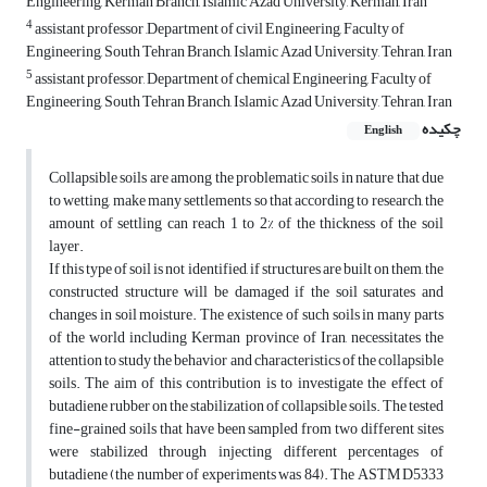
Engineering, Kerman Branch, Islamic Azad University, Kerman, Iran
4
assistant professor ,Department of civil Engineering, Faculty of
Engineering, South Tehran Branch, Islamic Azad University, Tehran, Iran
5
assistant professor, Department of chemical Engineering, Faculty of
Engineering, South Tehran Branch, Islamic Azad University, Tehran, Iran
چکیده
English
Collapsible soils are among the problematic soils in nature that due
to wetting, make many settlements so that according to research, the
amount of settling can reach 1 to 2% of the thickness of the soil
layer.
If this type of soil is not identified, if structures are built on them, the
constructed structure will be damaged if the soil saturates and
changes in soil moisture. The existence of such soils in many parts
of the world including Kerman province of Iran, necessitates the
attention to study the behavior and characteristics of the collapsible
soils. The aim of this contribution is to investigate the effect of
butadiene rubber on the stabilization of collapsible soils. The tested
fine-grained soils that have been sampled from two different sites
were stabilized through injecting different percentages of
butadiene (the number of experiments was 84). The ASTM D5333