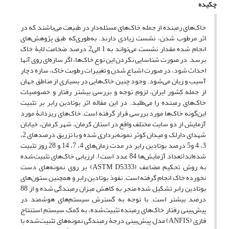
چکیده
خاک‌های رمبنده از جمله خاک‌های مسئله‌دار در طبیعت می‌باشند که در
اثر مرطوب شدن، نشست زیادی دارند. به‌طوری‌که طبق پژوهش‌های
انجام شده مقدار نشست می‌تواند به 1 الی2 درصد ضخامت لایۀ خاک
برسد. در صورت شناسایی نکردن این نوع خاک‌ها، اگر سازه‌ای روی آنها
احداث شود، در صورت اشباع شدن و تغییرات رطوبت خاک، سازه دچار
آسیب و زیان می‌شود. وجود چنین خاک‌هایی در بسیاری از مناطق جهان
از جمله کشور ایران، لزوم توجه و بررسی بیشتر رفتار و خصوصیات
خاک‌های رمبنده را می‌طلبد. در این مقاله اثر بوتادین رابر بر تثبیت
این‌گونه خاک‌ها مورد بررسی قرار گرفته است. خاک‌های ریزدانۀ مورد
آزمایش از دو سایت مختلف واقع در استان کرمان، شهر کرمان، خیابان
شهدای دارلک و میدان کوثر نمونه‌برداری شده و با تزریق درصدهای 2،
3، 4 و5 درصد بوتادین رابر در مدت زمان‌های 4، 7، 14 و 28 روز تثبیت
شده‌اند(تعداد آزمایش‌ها 84 عدد است). ارزیابی خاک‌های تثبیت‌شده
به روش تحکیم مضاعف (ASTM D5333) بر روی نمونه‌های دست
نخورده خاک انجام گرفته است. نفوذ بوتادین رابر و همچنین ستون‌های
بوتادین رابر تشکیل شده منجر به کاهش میزان رمبندگی شده و از 88
درصد بیشتر است. با توجه‌ به گسترش سیستم‌های هوشمند در
پیش‌بینی رفتار خاک‌های‌ رمبنده تثبیت‌شده، به کمک سیستم استنتاج
فازی (ANFIS) مدل پیش‌بینی درجۀ رمبندگی نمونه‌های تثبیت‌شده با