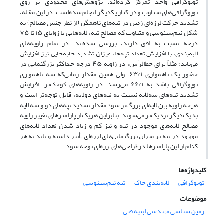
توپوگرافی واحد تمرکز کرده‌اند. پژوهش‌های محدودی بر روی
توپوگرافی‌های متناوب و در کنار یکدیگر انجام شده‌است. در این مقاله،
تشدید حرکت لرزه‌ای زمین در تپه‌های ناهمگن (از نظر جنس مصالح) به
شکل نیم‌سینوسی و متناوب که مصالح تپه، لایه‌هایی با زوایای ۱۵ تا ۷۵
درجه نسبت به افق دارند، بررسی شده‌اند. در تمام زاویه‌های
لایه‌بندی، با افزایش تعداد تپه‌ها، میزان تشدید جابه‌جایی نیز افزایش
می‌یابد؛ مثلاً برای خط‌الرأس، در زاویه ۴۵ درجه حداکثر بزرگنمایی در
حضور یک ناهمواری ۶۳/۱، ولی همین مقدار زمانی‌که سه ناهمواری
توپوگرافی باشد به ۶۶/۱ می‌رسد. در زاویه‌های کوچک‌تر، افزایش
تشدید تپه‌های سه‌لایه نسبت به تپه‌های دولایه، قابل توجه‌تر است و
هرچه زاویه بین لایه‌ای بزرگ‌تر ‌شود مقدار تشدید تپه‌های دو و سه ‌لایه
به یک‌دیگر نزدیک‌تر می‌شوند. بنابراین هریک از پارامترهای تغییر زاویه
مصالح لایه‌های موجود در تپه و نیز کم و زیاد شدن تعداد لایه‌های
موجود در تپه بر میزان بزرگنمایی‌های لرزه‌ای تأثیر داشته و باید به هر
کدام از این پارامترها درطراحی‌های لرزه‌ای توجه شود.
کلیدواژه‌ها
توپوگرافی‌
لایه‌بندی خاک
تپه نیم‌سینوسی
موضوعات
زمین شناسی مهندسی ابنیه فنی