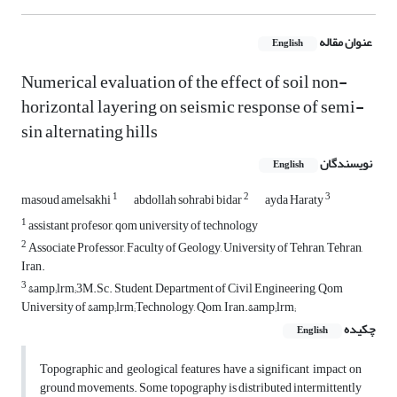
عنوان مقاله
English
Numerical evaluation of the effect of soil non-
horizontal layering on seismic response of semi-
sin alternating hills
نویسندگان
English
1
2
3
masoud amelsakhi
abdollah sohrabi bidar
ayda Haraty
1
assistant profesor, qom university of technology
2
Associate Professor, Faculty of Geology, University of Tehran, Tehran,
Iran.
3
&amp;lrm;3M.Sc. Student, Department of Civil Engineering, Qom
University of &amp;lrm;Technology, Qom, Iran.&amp;lrm;
چکیده
English
Topographic and geological features have a significant impact on
ground movements. Some topography is distributed intermittently