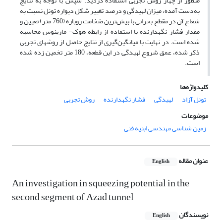
منظور از چهار روش تجربی استفاده گردید. سپس با توجه به نتایج
به‌دست آمده، میزان لهیدگی و درصد تغییر شکل دیواره تونل نسبت به
شعاع آن در مقطع بحرانی با بیش‌ترین ضخامت روباره (760 متر) تعیین و
مقدار فشار نگهدارنده با استفاده از رابطه هوک- مارینوس محاسبه
شده است. در نهایت با میانگین‌گیری از نتایج حاصل از روش­های تجربی
ذکر شده، عمق شروع لهیدگی در این قطعه، 180 متر تخمین زده شده
است.
کلیدواژه‌ها
تونل آزاد
لهیدگی
فشار نگهدارنده
روش تجربی
موضوعات
زمین شناسی مهندسی ابنیه فنی
عنوان مقاله
English
An investigation in squeezing potential in the
second segment of Azad tunnel
نویسندگان
English