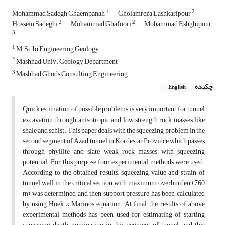
1
2
Mohammad Sadegh Ghaempanah
Gholamreza Lashkaripour
2
2
Hossein Sadeghi
Mohammad Ghafoori
Mohammad Eshghipour
3
1
M.Sc In Engineering Geology
2
Mashhad Univ. Geology Department
3
Mashhad Ghods Consulting Engineering
چکیده
English
Quick estimation of possible problems is very important for tunnel
excavation through anisotropic and low strength rock masses like
shale and schist. This paper deals with the squeezing problem in the
second segment of Azad tunnel in KordestanProvince which passes
through phyllite and slate weak rock masses with squeezing
potential. For this purpose four experimental methods were used.
According to the obtained results, squeezing value and strain of
tunnel wall in the critical section with maximum overburden (760
m) was determined and then support pressure has been calculated
by using Hoek & Marinos equation. At final, the results of above
experimental methods has been used for estimating of starting