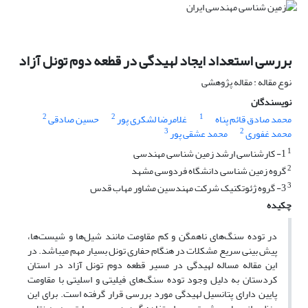
بررسی استعداد ایجاد لهیدگی در قطعه دوم تونل آزاد
نوع مقاله : مقاله پژوهشی
نویسندگان
2
2
1
محمد صادق قائم پناه
غلامرضا لشکری پور
حسین صادقی
3
2
محمد غفوری
محمد عشقی پور
1
1- کارشناسی ارشد زمین شناسی مهندسی
2
گروه زمین شناسی دانشگاه فردوسی مشهد
3
3- گروه ژئوتکنیک شرکت مهندسین مشاور مهاب قدس
چکیده
در توده سنگ‌های ناهمگن و کم مقاومت مانند شیل‌ها و شیست‌ها،
پیش ­بینی سریع مشکلات در هنگام حفاری تونل بسیار مهم می­باشد. در
این مقاله مساله لهیدگی در مسیر قطعه دوم تونل آزاد در استان
کردستان به دلیل وجود توده سنگ‌های فیلیتی و اسلیتی با مقاومت
پایین دارای پتانسیل لهیدگی مورد بررسی قرار گرفته است. برای این