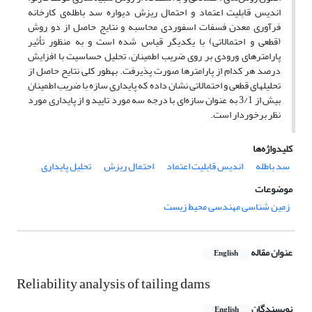
اندیس قابلیت اعتماد و احتمال ریزش دیواره سد باطله‌ی کارخانه
فرآوری معدن فسفات اسفوردی محاسبه و نتایج حاصل از دو روش
(قطعی و احتمالاتی) با یکدیگر قیاس شده است و به منظور تأثیر
پارامترهای ورودی بر روی ضریب اطمینان، تحلیل حساسیت با افزایش
درصد هر کدام از پارامترها صورت پذیرفت. به­طور کلی نتایح حاصل از
تحلیل­های قطعی و احتمالاتی نشان داده که پایداری سازه با ضریب اطمینان
بیش از 3/1 به عنوان سازه‌ای با درجه سه مورد تایید و از پایداری مورد
نظر برخوردار است.
کلیدواژه‌ها
سد باطله
اندیس قابلیت اعتماد
احتمال ریزش
تحلیل پایداری
موضوعات
زمین شناسی مهندسی محیط زیست
عنوان مقاله
English
Reliability analysis of tailing dams
نویسندگان
English