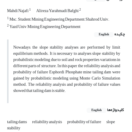
1
2
Mahdi Najafi
Alireza Yarahmadi Bafghi
1
Msc. Student, Mining Engineering Department, Shahrod Univ.
2
Yazd Univ, Mining Engineering Department
چکیده
English
Nowadays, the slope stability analyses are performed by limit
equilibrium methods. It is necessary to analyses slope stability by
probabilistic modeling due to soil and rock properties variations in
different parts of structure. In this paper, the reliability analysis and
probability of failure Esphordi Phosphate mine tailing dam were
gained by probabilistic modeling using Monte Carlo Simulation
method. The reliability analysis and probability of failure values
showed that tailing dam is stable.
کلیدواژه‌ها
English
tailing dams
reliability analysis
probability of failure
slope
stability