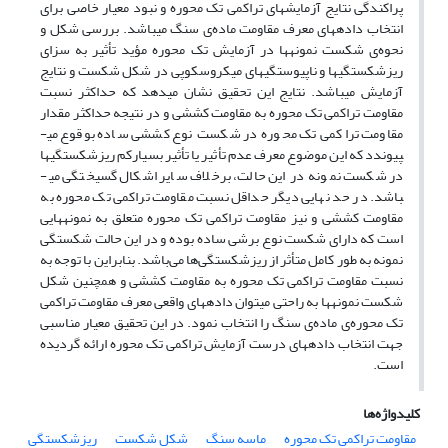
پراکندگی نتایج آزمایش­های تراکمی تک محوره و نبود معیار خاصی برای
انتخاب داده­های معرف مقاومت ماده‌ی سنگ می­باشد. بررسی شکل و
نحوه‌ی شکست نمونه­ها در آزمایش تک محوره مؤید تأثیر به سزای
ریزشکستگی­ها و ناپیوستگی­های میکروسکوپی در شکل شکست و نتایج
آزمایش می­باشد. نتایج این تحقیق نشان می­دهد که حداکثر نسبت
مقاومت تراکمی تک محوره به مقاومت کششی و در نتیجه حداکثر مقدار
مقاومت تراکمی تک محوره در شکست نوع کششی ساده بوقوع می­
پیوندد که این موضوع معرف عدم تأثیر یا تأثیر بسیارکم ریزشکستگی­ها
در شکست نمونه در این حالت، برخلاف سایر اشکال گسیختگی می­
باشد. در حد نهایی دیگر حداقل نسبت مقاومت تراکمی تک محوره به
مقاومت کششی و نیز مقاومت تراکمی تک محوره متعلق به نمونه­هایی
است که دارای شکست نوع برشی ساده بوده و در این حالت شکستگی
نمونه به طور کامل متأثر از ریزشکستگی‌ها می‌باشد. بنابراین با توجه به
نسبت مقاومت تراکمی تک محوره به مقاومت کششی و هم­چنین شکل
شکست نمونه­ها به راحتی می­توان داده­های واقعی معرف مقاومت تراکمی
تک محوره‌ی ماده‌ی سنگ را انتخاب نمود. در این تحقیق معیار مناسبی
جهت انتخاب داده­های درست آزمایش تراکمی تک محوره ارائه گردیده
است.
کلیدواژه‌ها
مقاومت تراکمی تک محوره
ماسه سنگ
شکل شکست
ریزشکستگی