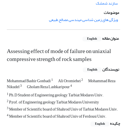
سازند شمشک
موضوعات
ویژگی های زمین شناسی مهندسی مصالح طبیعی
عنوان مقاله
English
Assessing effect of mode of failure on uniaxial
compressive strength of rock samples
نویسندگان
English
1
2
Mohammad Bashir Gonbadi
Ali Oromiehei
Mohammad Reza
3
4
Nikudel
Gholam Reza Lashkaripour
1
Ph.D Student of Engineering geology, Tarbiat Modares Univ.
2
P{rof. of Engineering geology Tarbiat Modares University
3
Member of Scientific board of Shahrod Univ of Tarbiat Modares Univ.
4
Member of Scientific board of Shahrod Univ of Ferdousi Univ.
چکیده
English