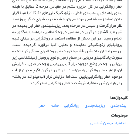
خطر روانگرایی در کل جزیره قشم در مقیاس درجه 2 مطابق با طبقه
بندی راهنمای پهنه بندی خطرات ژئوتکنیک لرزه­ای (TC4) با مبنا قرار
دادن نقشه زمین­شناسی مهندسی تهیه شده در بخش­های دیگر پروژه مد
نظر قرار گرفت و سپس در مرحله بعد، ریزپهنه­بندی خطر این پدیده در
شهرهای قشم و درگهان در مقیاس درجه 3 مطابق با راهنمای مذکور به
انجام رسید. در این بخش از مطالعه استعداد روانگرایی بر مبنای تهیه
پروفیل­های ژئوتکنیکی نماینده و تحلیل آنها برآورد گردیده است.
بررسی­ها نشان داد، شهر قشم با توجه به وجود لایه­ای سنگی کربناته به
صورت پادگانه­های دریایی در سطح زمین و نوع پروفیل زمین­شناسی زیر
این لایه­ها چه در وضع موجود تراز آب زیرزمینی و چه در صورت افزایش
آن، ازنظر خطر روانگرایی ایمن است. در شهر درگهان اگرچه در تراز آب
موجودٰ خطر روانگرایی پایین است اما افزایش تراز آب می­تواند در بخش­
هایی از این شهر به افزایش شدید خطر روانگرایی منجر گردد.
کلیدواژه‌ها
پهنه بندی
ریزپهنه‌بندی
روانگرایی
قشم
خطر
موضوعات
مخاطرات زمین شناسی