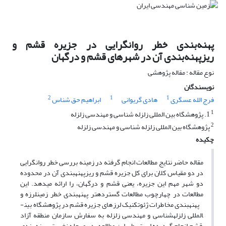
پهنه‌بندی خطر روانگرایی در جزیره قشم و
ریزپهنه‌بندی آن در شهرهای قشم و درگهان
نوع مقاله : مقاله پژوهشی
نویسندگان
2
1
1
فرج الله عسگری
هادی گریوانی
ابراهیم حق شناس
1
1. پژوهشگاه بین المللی زلزله شناسی و مهندسی زلزله
2
پژوهشگاه بین المللی زلزله شناسی و مهندسی زلزله
چکیده
مقاله حاضر نتایج مطالعات انجام گرفته در زمینه بررسی خطر روانگرایی
در دو مقیاس کلان برای کل جزیره قشم و ریزپهنه­بندی آن در محدوده
دو شهر مهم این جزیره، یعنی قشم و درگهان، را ارائه می­دهد. این
مطالعات در چهارچوب مطالعات گسترده­تر پهنه­بندی خطر زمینلرزه و
پهنه­بندی مخاطرات ژئوتکنیک لرزه­ای جزیره قشم در پژوهشگاه بین­
المللی زلزله­شناسی و مهندسی زلزله به سفارش سازمان منطقه آزاد
قشم انجام گردیده است. طی این مطالعه، در مرحله نخست، پهنه بندی