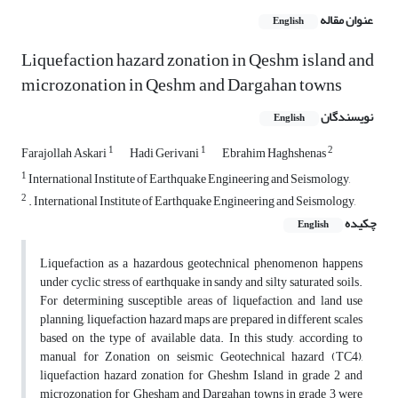
عنوان مقاله
English
Liquefaction hazard zonation in Qeshm island and
microzonation in Qeshm and Dargahan towns
نویسندگان
English
1
1
2
Farajollah Askari
Hadi Gerivani
Ebrahim Haghshenas
1
International Institute of Earthquake Engineering and Seismology,
2
. International Institute of Earthquake Engineering and Seismology,
چکیده
English
Liquefaction as a hazardous geotechnical phenomenon happens
under cyclic stress of earthquake in sandy and silty saturated soils.
For determining susceptible areas of liquefaction, and land use
planning, liquefaction hazard maps are prepared in different scales
based on the type of available data. In this study, according to
manual for Zonation on seismic Geotechnical hazard (TC4),
liquefaction hazard zonation for Gheshm Island in grade 2 and
microzonation for Ghesham and Dargahan towns in grade 3 were