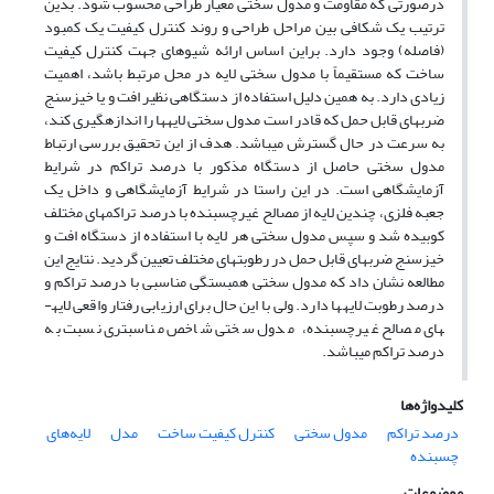
درصورتی که مقاومت و مدول سختی معیار طراحی محسوب ­شود. بدین
ترتیب یک شکافی بین مراحل طراحی و روند کنترل کیفیت یک کمبود
(فاصله) وجود دارد. براین اساس ارائه شیوه­ای جهت کنترل کیفیت
ساخت که مستقیماً با مدول سختی لایه در محل مرتبط باشد، اهمیت
زیادی دارد. به همین دلیل استفاده از دستگاهی نظیر افت و یا خیزسنج
ضربه­ای قابل حمل که قادر است مدول سختی لایه­ها را اندازه­گیری کند،
به سرعت در حال گسترش می­باشد. هدف از این تحقیق بررسی ارتباط
مدول سختی حاصل از دستگاه مذکور با درصد تراکم در شرایط
آزمایشگاهی است. در این راستا در شرایط آزمایشگاهی و داخل یک
جعبه فلزی، چندین لایه از مصالح غیرچسبنده با درصد تراکم­های مختلف
کوبیده شد و سپس مدول سختی هر لایه با استفاده از دستگاه افت و
خیزسنج ضربه­ای قابل حمل در رطوبت­های مختلف تعیین گردید. نتایج این
مطالعه نشان داد که مدول سختی همبستگی مناسبی با درصد تراکم و
درصد رطوبت لایه­ها دارد. ولی با این حال برای ارزیابی رفتار واقعی لایه­
های مصالح غیرچسبنده، مدول سختی شاخص مناسب­تری نسبت به
درصد تراکم می­باشد.
کلیدواژه‌ها
درصد تراکم
مدول سختی
کنترل کیفیت ساخت
مدل
لایه‌های
چسبنده
موضوعات