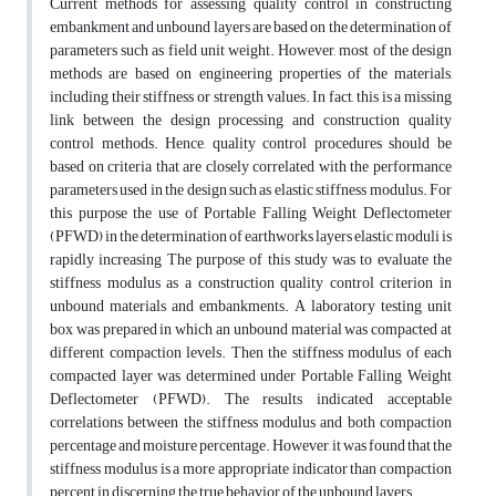
Current methods for assessing quality control in constructing
embankment and unbound layers are based on the determination of
parameters such as field unit weight. However, most of the design
methods are based on engineering properties of the materials,
including their stiffness or strength values. In fact, this is a missing
link between the design processing and construction quality
control methods. Hence, quality control procedures should be
based on criteria that are closely correlated with the performance
parameters used in the design such as elastic stiffness modulus. For
this purpose the use of Portable Falling Weight Deflectometer
(PFWD) in the determination of earthworks layers elastic moduli is
rapidly increasing The purpose of this study was to evaluate the
stiffness modulus as a construction quality control criterion in
unbound materials and embankments. A laboratory testing unit
box was prepared in which an unbound material was compacted at
different compaction levels. Then the stiffness modulus of each
compacted layer was determined under Portable Falling Weight
Deflectometer (PFWD). The results indicated acceptable
correlations between the stiffness modulus and both compaction
percentage and moisture percentage. However, it was found that the
stiffness modulus is a more appropriate indicator than compaction
percent in discerning the true behavior of the unbound layers