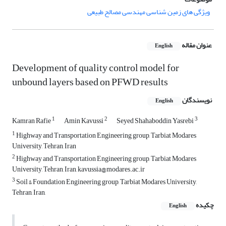
ویژگی های زمین شناسی مهندسی مصالح طبیعی
عنوان مقاله
English
Development of quality control model for
unbound layers based on PFWD results
نویسندگان
English
1
2
3
Kamran Rafie
Amin Kavussi
Seyed Shahaboddin Yasrebi
1
Highway and Transportation Engineering group, Tarbiat Modares
University, Tehran, Iran
2
Highway and Transportation Engineering group, Tarbiat Modares
University, Tehran, Iran, kavussia@modares.ac.ir
3
Soil & Foundation Engineering group, Tarbiat Modares University,
Tehran, Iran,
چکیده
English