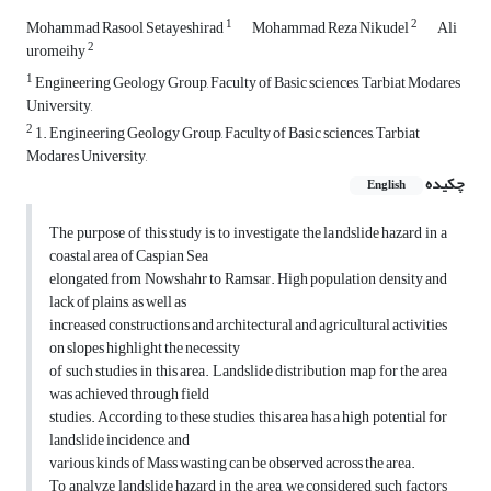
1
2
Mohammad Rasool Setayeshirad
Mohammad Reza Nikudel
Ali
2
uromeihy
1
Engineering Geology Group, Faculty of Basic sciences, Tarbiat Modares
University,
2
1. Engineering Geology Group, Faculty of Basic sciences, Tarbiat
Modares University,
چکیده
English
The purpose of this study is to investigate the landslide hazard in a
coastal area of Caspian Sea
elongated from Nowshahr to Ramsar. High population density and
lack of plains, as well as
increased constructions and architectural and agricultural activities
on slopes highlight the necessity
of such studies in this area. Landslide distribution map for the area
was achieved through field
studies. According to these studies, this area has a high potential for
landslide incidence, and
various kinds of Mass wasting can be observed across the area.
To analyze landslide hazard in the area, we considered such factors