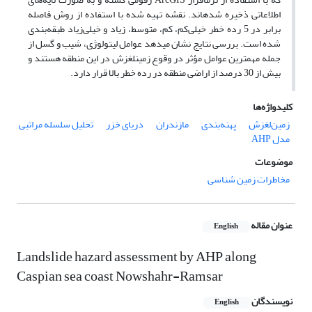
اطلاعاتی ذخیره شده­اند. نقشه­ تهیه شده با استفاده از روش فاصله
برابر در 5 رده خطر خیلی‌کم، کم، متوسط، زیاد و خیلی‌زیاد طبقه‌بندی
شده است. بررسی نتایج نشان می­دهد عوامل لیتولوژی، شیب و گسل از
جمله مهم­ترین عوامل مؤثر در وقوع زمین­لغزش در این منطقه هستند و
بیش از 30 درصد از اراضی منطقه در رده خطر بالا قرار دارد.
کلیدواژه‌ها
زمین‌لغزش
پهنه‌بندی
مازندران
دریای خزر
تحلیل سلسله مراتبی
مدل AHP
موضوعات
مخاطرات زمین شناسی
عنوان مقاله
English
Landslide hazard assessment by AHP along
Caspian sea coast Nowshahr-Ramsar
نویسندگان
English