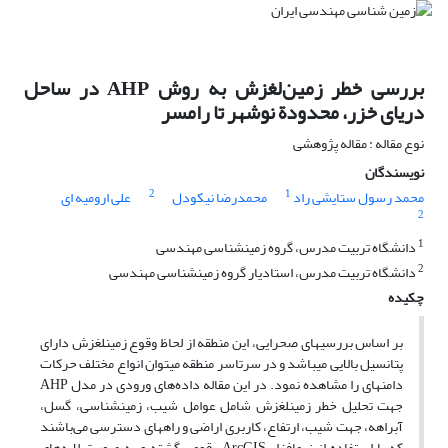
بررسی خطر زمین‌لغزش به روش AHP در ساحل
دریای خزر، محدودة نوشهر تا رامسر
نوع مقاله : مقاله پژوهشی
نویسندگان
2
1
محمد رسول ستایشی ­راد
محمدرضا نیکودل
علی ارومیه ای
2
1
دانشگاه تربیت مدرس، گروه زمین­شناسی مهندسی
2
دانشگاه تربیت مدرس، استادیار گروه زمین­شناسی مهندسی
چکیده
بر اساس بررسی­های صحرایی، این منطقه از لحاظ وقوع زمین­لغزش دارای
پتانسیل بالایی می­باشد و در سرتاسر منطقه می­توان انواع مختلف حرکات
دامنه­ای را مشاهده نمود. در این مقاله داده‌های ورودی در مدل AHP
جهت تحلیل خطر زمین­لغزش شامل عوامل شیب، زمین­شناسی، گسل،
آبراهه، جهت شیب، ارتفاع، کاربری اراضی و راه­های دسترسی می‌باشند
که با استفاده از نرم­افزار ArcGIS رقومی گشته و به صورت لایه‌های