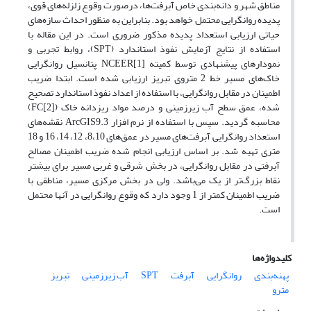
مناطق شهر و دانه‌بندی خاص آبرفت‌ها، درصورت وقوع زلزله‌های قوی،
پدیده روانگرایی محتمل خواهد بود. بنابراین به منظور احداث سازه‌های
حیاتی ارزیابی استعداد پدیده مذکور ضروری است. در این مقاله با
استفاده از نتایج آزمایش نفوذ استاندارد (SPT)، روابط تجربی و
نمودارهای پیشنهادی توسط کمیته [1]NCEER پتانسیل روانگرایی
خاک‌های مسیر خط 2 متروی تبریز ارزیابی شده است. ابتدا ضریب
اطمینان در مقابل روانگرایی، با استفاده از اعداد نفوذ استاندارد تصحیح
شده، عمق سطح آب زیرزمینی و درصد مواد ریزدانه خاک (FC[2])
محاسبه گردید. سپس با استفاده از نرم افزار ArcGIS9.3 نقشه‌های
استعداد روانگرایی آبرفت‌های مسیر در عمق‌های 8،10، 12، 14، 16 و 18
متری تهیه شد. بر اساس ارزیابی انجام شده ضریب اطمینان مصالح
آبرفتى در مقابل روانگرایى، در بخش شرقی و غربی مسیر برای بیشتر
نقاط بزرگ‌تر از یک می‌باشد. ولی در بخش مرکزی مسیر، مناطقی با
ضریب اطمینان کمتر از 1 وجود دارد که وقوع روانگرایی در آنها محتمل
است.
کلیدواژه‌ها
پهنه‌بندی
روانگرایی
آبرفت
SPT
آب زیرزمینی
تبریز
مترو