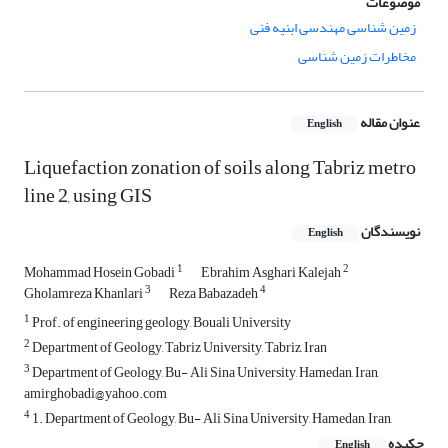
موضوعات
زمین شناسی مهندسی ابنیه فنی
مخاطرات زمین شناسی
عنوان مقاله
English
Liquefaction zonation of soils along Tabriz metro
line 2, using GIS
نویسندگان
English
1
2
Mohammad Hosein Gobadi
Ebrahim Asghari Kalejah
3
4
Gholamreza Khanlari
Reza Babazadeh
1
Prof. of engineering geology, Bouali University
2
Department of Geology, Tabriz University, Tabriz, Iran
3
Department of Geology, Bu- Ali Sina University, Hamedan, Iran,
amirghobadi@yahoo.com
4
1. Department of Geology, Bu- Ali Sina University, Hamedan, Iran,
چکیده
English