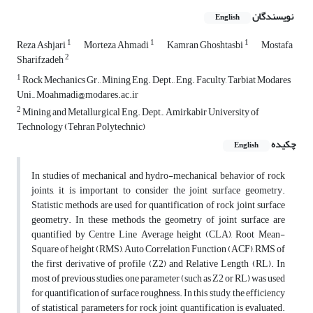
نویسندگان
English
1
1
1
Reza Ashjari
Morteza Ahmadi
Kamran Ghoshtasbi
Mostafa
2
Sharifzadeh
1
Rock Mechanics Gr., Mining Eng. Dept., Eng. Faculty, Tarbiat Modares
Uni., Moahmadi@modares.ac.ir
2
Mining and Metallurgical Eng. Dept., Amirkabir University of
Technology (Tehran Polytechnic)
چکیده
English
In studies of mechanical and hydro-mechanical behavior of rock
joints, it is important to consider the joint surface geometry.
Statistic methods are used for quantification of rock joint surface
geometry. In these methods the geometry of joint surface are
quantified by Centre Line Average height (CLA), Root Mean-
Square of height (RMS), Auto Correlation Function (ACF), RMS of
the first derivative of profile (Z2) and Relative Length (RL). In
most of previous studies, one parameter (such as Z2 or RL) was used
for quantification of surface roughness. In this study, the efficiency
of statistical parameters for rock joint quantification is evaluated.