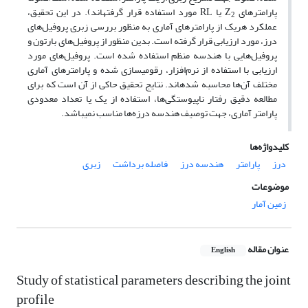
پارامترهای Z
یا RL مورد استفاده قرار گرفته­اند). در این تحقیق،
2
عملکرد هریک از پارامترهای آماری به منظور بررسی زبری پروفیل‌های
درز، مورد ارزیابی قرار گرفته است. بدین منظور از پروفیل‌های بارتون و
پروفیل‌هایی با هندسه منظم استفاده شده است. پروفیل‌های مورد
ارزیابی با استفاده از نرم‌افزار، رقومی­سازی شده و پارامترهای آماری
مختلف آن‌ها محاسبه شده­اند. نتایج تحقیق حاکی از آن است که برای
مطالعه دقیق رفتار ناپیوستگی‌ها، استفاده از یک یا تعداد معدودی
پارامتر آماری، جهت توصیف هندسه درزه‌ها مناسب نمی­باشد.
کلیدواژه‌ها
درز
پارامتر
هندسه درز
فاصله برداشت
زبری
موضوعات
زمین آمار
عنوان مقاله
English
Study of statistical parameters describing the joint
profile