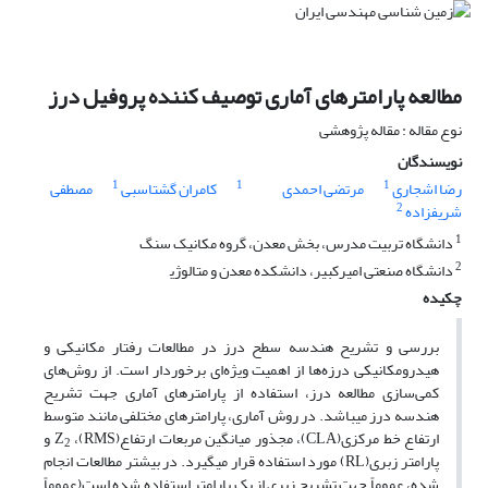
مطالعه پارامترهای آماری توصیف کننده پروفیل درز
نوع مقاله : مقاله پژوهشی
نویسندگان
1
1
1
رضا اشجاری
مرتضی احمدی
کامران گشتاسبی
مصطفی
2
شریف­زاده
1
دانشگاه تربیت مدرس، بخش معدن، گروه مکانیک سنگ
2
دانشگاه صنعتی امیرکبیر، دانشکده معدن و متالوژی‍
چکیده
بررسی و تشریح هندسه سطح درز در مطالعات رفتار مکانیکی و
هیدرومکانیکی درزه‌ها از اهمیت ویژه‌ای برخوردار است. از روش‌های
کمی‌سازی مطالعه درز، استفاده از پارامترهای آماری جهت تشریح
هندسه درز می­باشد. در روش آماری، پارامترهای مختلفی مانند متوسط
ارتفاع خط مرکزی(CLA)، مجذور میانگین مربعات ارتفاع(RMS)، Z
و
2
پارامتر زبری(RL) مورد استفاده قرار می­گیرد. در بیشتر مطالعات انجام
شده، عموماً جهت تشریح زبری از یک پارامتر استفاده شده است(عموماً