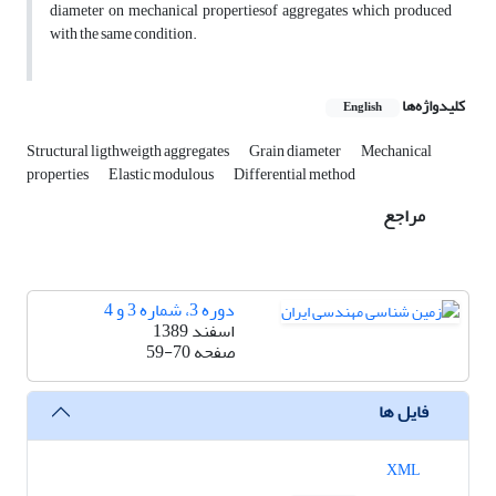
diameter on mechanical propertiesof aggregates which produced
with the same condition.
کلیدواژه‌ها
English
Structural ligthweigth aggregates
Grain diameter
Mechanical
properties
Elastic modulous
Differential method
مراجع
دوره 3، شماره 3 و 4
اسفند 1389
صفحه
59-70
فایل ها
XML