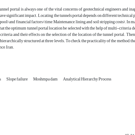
unnel portal is always one of the vital concerns of geotechnical engineers and inap
have significant impact. Locating the tunnels portal depends on different technical 
pool) and financial factors (time, Maintenance, lining and soil stripping costs). In m
that the optimum tunnel portal location be selected with the help of multi-criteria d
n criteria and their effects on the selection of the location of the tunnel portal. 
ierarchically structured at three levels. To check the practicality of the method, t
ce, Iran.
s
Slope failure
Moshmpa dam
Analytical Hierarchy Process