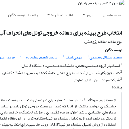
صفحه اصلی
مرور
اطلاعات نشریه
راهنمای نویسندگان
انتخاب طرح بهینه برای دهانه خروجی تونل‌های انحراف آب
نوع مقاله : مقاله پژوهشی
نویسندگان
2
1
1
سعید سلطانی محمدی
مهدی امینی
محمد شفیعی علویجه
فریدن بهر
1
استادیار گروه مهندسی معدن، دانشکده مهندسی، دانشگاه کاشان
2
دانشجوی کارشناسی ارشد استخراج معدن، دانشکده مهندسی، دانشگاه کاشان
3
شرکت مهندسین مشاور تماوان
چکیده
از مسائل مهم و تأثیرگذار در ساخت سازه­های زیرزمینی، انتخاب موقعیت دهان
چشمگیری خواهد داشت. از آنجا که تعیین موقعیت خروجی تونل باید براساس 
معیارهای اقتصادی مانند زمان، هزینه نگهداری و هزینه لاینینگ و خاک‌برداری 
نزدیکی به نقطه ایده‌آل و تحلیل سلسله مراتبی استفاده کرد. در این مقاله ا
استفاده از روش تحلیل سلسله مراتبی(AHP)، رو