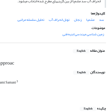
انحراف آب سد مشمپا از بین گزینه­های مطرح شده انتخاب می­شود.
کلیدواژه‌ها
سد
مشمپا
زنجان
تونل‌ انحراف آب
تحلیل سلسله مراتبی
موضوعات
زمین شناسی مهندسی ابنیه فنی
عنوان مقاله
English
approac
نویسندگان
English
3
rami Samani
چکیده
English