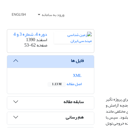
ورود به سامانه
ENGLISH
دوره 4، شماره 3 و 4
اسفند 1390
صفحه
53-62
فایل ها
XML
اصل مقاله
1.13 M
ی پروژه تأثیر
سابقه مقاله
وضچه آرامش و
 مختلفی مانند
هم رسانی
ی‌شود. سپس با
ت بهینه خروجی تونل