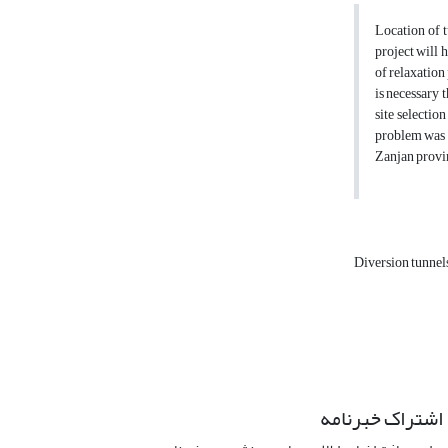
Location of t
project will 
of relaxation 
is necessary 
site selectio
problem was h
Zanjan provin
Diversion tunnel
اشتراک خبرنامه