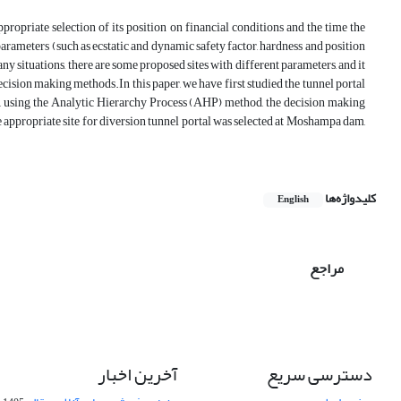
propriate selection of its position on financial conditions and the time the
parameters (such as ecstatic and dynamic safety factor, hardness and position
any situations, there are some proposed sites with different parameters, and it
ecision making methods.In this paper, we have first studied the tunnel portal
Then, using the Analytic Hierarchy Process (AHP) method, the decision making
he appropriate site for diversion tunnel portal was selected at Moshampa dam,
کلیدواژه‌ها
English
مراجع
دسترسی سریع
آخرین اخبار