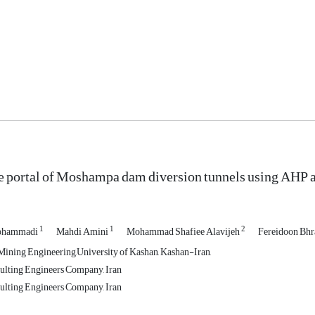
e portal of Moshampa dam diversion tunnels using AHP 
1
1
2
Mohammadi
Mahdi Amini
Mohammad Shafiee Alavijeh
Fereidoon Bh
ining Engineering,University of Kashan, Kashan-Iran,
lting Engineers Company, Iran
lting Engineers Company, Iran