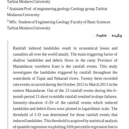
Tarbiat Modares University
2
Assistant Prof. of enginnering geology, Geology group, Tarbiat
Modaress University
3
MSc. Student of Engineering Geology, Faculty of Basic Sciences,
Tarbiat Modares University
چکیده
English
Rainfall induced landslides result in economical losses and
casualties all over the world anualy. The main triggering factor of
shallow landslides and debris flows in the rainy Province of
Mazandaran (northern Iran) is the rainfall events. This study
investigates the landslides triggered by rainfall throughout the
watersheds of Tajan and Nekarud rivers. Twenty three recorded
rain events occurred during the October 2012 to March 2013 in the
eastern Mazandaran. Out of the 23 rainfall events during this 6-
month period, 15 short to middle rainfall resulted in slope failures.
Intensity-duration (I-D) of the rainfall events which induced
landslides and debris flows were plotted in logarithmic scale. The
threshold of I-D was determined for those rainfall events that
induced landslides. This threshold is acquired by statistical analysis
of quantile regression via plotting fifth percentile regression line to