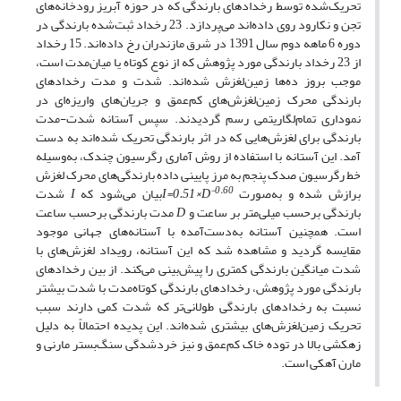
تحریک‌شده توسط رخداد‌های بارندگی که در حوزه آبریز رودخانه‌های
تجن و نکارود روی ‌داده‌اند می‌پردازد. 23 رخداد ثبت‌شده بارندگی در
دوره 6 ماهه دوم سال 1391 در شرق مازندران رخ داده‌اند. 15 رخداد
از 23 رخداد بارندگی مورد پژوهش که از نوع کوتاه یا میان‌‌مدت است،
موجب بروز ده‌ها زمین‌لغزش شده‌اند. شدت و مدت رخدادهای
بارندگی محرک زمین‌لغزش‌های کم‌عمق و جریان‌های واریزه‌ای در
نموداری تمام‌لگاریتمی رسم گردیدند. سپس آستانه شدت-مدت
بارندگی برای لغزش‌هایی که در اثر بارندگی تحریک شده‌اند به دست
آمد. این آستانه با استفاده از روش آماری رگرسیون چندک، به‌وسیله
خط رگرسیون صدک پنجم به مرز پایینی داده بارندگی‌های محرک لغزش
-0.60
برازش شده و به‌صورت
I=0.51×D
بیان می‌شود که
I
شدت
بارندگی برحسب میلی‌متر بر ساعت و
D
مدت بارندگی برحسب ساعت
است. همچنین آستانه به‌دست‌آمده با آستانه‌های جهانی موجود
مقایسه گردید و مشاهده شد که این آستانه، رویداد لغزش‌های با
شدت میانگین بارندگی کمتری را پیش‌بینی می‌کند. از بین رخدادهای
بارندگی مورد پژوهش، رخدادهای بارندگی کوتاه‌مدت با شدت بیشتر
نسبت به رخداد‌های بارندگی طولانی‌تر که شدت کمی دارند سبب
تحریک زمین‌لغزش‌های بیشتری شده‌اند. این پدیده احتمالاً به دلیل
زهکشی بالا در توده خاک کم‌عمق و نیز خردشدگی سنگ‌بستر مارنی و
مارن آهکی است.