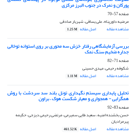
پورکان و نمرک در جنوب البرز مرکزی
صفحه
57-70
مرضیه داورپناه، علی یساقی، شهریار صادقی
مشاهده مقاله
اصل مقاله
1.25 M
بررسی آزمایشگاهی رفتار خزش سه محوری بر روی استوانه توخالی
جداره ضخیم سنگ نمک
صفحه
71-82
شکوفه رحیمی، مهدی حسینی
مشاهده مقاله
اصل مقاله
1.11 M
تحلیل پایداری سیستم نگهداری تونل بلند سد سردشت با روش‌
همگرایی - همجواری و معیار شکست هوک – براون
صفحه
83-92
حسن بخشنده امنیه، سعید طایی سمیرمی، مرتضی رحیمی دیزجی، حکیمه
پیرمرادیان
مشاهده مقاله
اصل مقاله
461.52 K