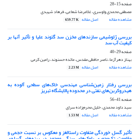
صفحه
15-28
مصطفی محمدی واوسری، غلامرضا شعاعی، فرهاد شهیدی
مشاهده مقاله
اصل مقاله
659.77 K
بررسی ژئوشیمی سازندهای مخزن سد گتوند علیا و تأثیر آنها بر
کیفیت آب سد
صفحه
29-40
بهناز دهرآزما، ناصر حافظی مقدس، مائده حسنوند، رامین کرمی
مشاهده مقاله
اصل مقاله
2.23 M
بررسی رفتار زمین‌شناسی مهندسی خاک‌های سطحی آلوده به
هیدروکربن‌های نفتی در محدوده پالایشگاه تبریز
صفحه
41-56
سید داود محمدی، خلیل محرم‌زاده سرای
مشاهده مقاله
اصل مقاله
1.53 M
تأثیر گسل خوردگی متفاوت راستالغز و معکوس بر نسبت حجمی و
مقاومت تک‌محوری بلوک‌های سنگی موجود در پهنه‌ها‌ی گسله‌ی