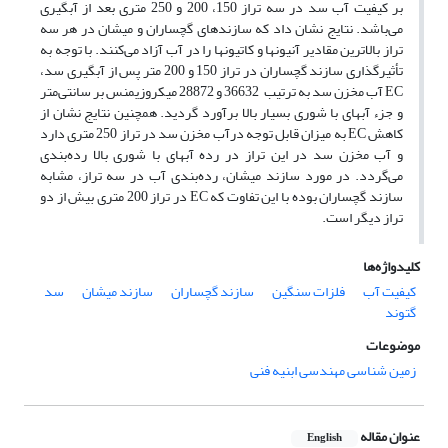
بر کیفیت آب سد در سه تراز 150، 200 و 250 متری بعد از آبگیری
می‌باشد. نتایج نشان داد که سازندهای گچساران و میشان در هر سه
تراز بالاترین مقادیر آنیون­ها و کاتیون­ها را در آب آزاد می‌کنند. با توجه به
تأثیرگذاری سازند گچساران در تراز 150 و 200 متر پس از آبگیری سد،
EC آب مخزن سد به ترتیب 36632 و 28872 میکروزیمنس بر سانتی‌متر
و جزء آب‎های با شوری بسیار بالا برآورد گردید. همچنین نتایج نشان از
کاهش EC به میزان قابل توجه درآب مخزن سد در تراز 250 متری دارد
و آب مخزن سد در این تراز در رده آب­های با شوری بالا رده‌بندی
می‌گردد. در مورد سازند میشان، رده‌بندی آب در سه تراز، مشابه
سازند گچساران بوده با این تفاوت که EC در تراز 200 متری بیش از دو
تراز دیگر است.
کلیدواژه‌ها
کیفیت آب
فلزات سنگین
سازند گچساران
سازند میشان
سد
گتوند
موضوعات
زمین شناسی مهندسی ابنیه فنی
عنوان مقاله
English