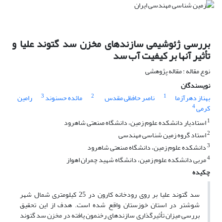
بررسی ژئوشیمی سازندهای مخزن سد گتوند علیا و
تأثیر آنها بر کیفیت آب سد
نوع مقاله : مقاله پژوهشی
نویسندگان
3
2
1
بهناز دهرآزما
ناصر حافظی مقدس
مائده حسنوند
رامین
4
کرمی
1
استادیار دانشکده علوم زمین، دانشگاه صنعتی شاهرود
2
استاد گروه زمین شناسی مهندسی
3
دانشکده علوم زمین، دانشگاه صنعتی شاهرود
4
مربی دانشکده علوم زمین، دانشگاه شهید چمران اهواز
چکیده
سد گتوند علیا بر روی رودخانه کارون در 25 کیلومتری شمال شهر
شوشتر در استان خوزستان واقع شده است. هدف از این تحقیق
بررسی میزان تأثیرگذاری سازندهای رخنمون یافته در مخزن سد گتوند