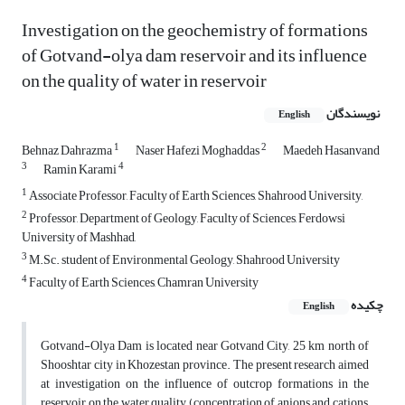
Investigation on the geochemistry of formations
of Gotvand-olya dam reservoir and its influence
on the quality of water in reservoir
نویسندگان
English
1
2
Behnaz Dahrazma
Naser Hafezi Moghaddas
Maedeh Hasanvand
3
4
Ramin Karami
1
Associate Professor, Faculty of Earth Sciences, Shahrood University,
2
Professor, Department of Geology, Faculty of Sciences, Ferdowsi
University of Mashhad,
3
M.Sc. student of Environmental Geology, Shahrood University
4
Faculty of Earth Sciences, Chamran University
چکیده
English
Gotvand-Olya Dam is located near Gotvand City, 25 km north of
Shooshtar city in Khozestan province. The present research aimed
at investigation on the influence of outcrop formations in the
reservoir on the water quality (concentration of anions and cations,