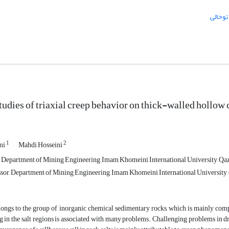
توخالی
tudies of triaxial creep behavior on thick-walled hollow 
1
2
mi
Mahdi Hosseini
, Department of Mining Engineering, Imam Khomeini International University, Qaz
ssor, Department of Mining Engineering, Imam Khomeini International University, 
ongs to the group of inorganic chemical sedimentary rocks, which is mainly compo
ng in the salt regions is associated with many problems. Challenging problems in dri