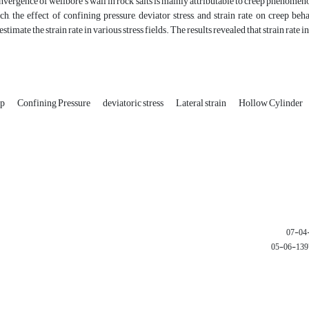
vergence of wellbore’s wall in rock salts is mainly attributable to creep phenomen
rch, the effect of confining pressure, deviator stress, and strain rate on creep 
stimate the strain rate in various stress fields. The results revealed that strain rate
ep
Confining Pressure
deviatoric stress
Lateral strain
Hollow Cylinder
1397-06-