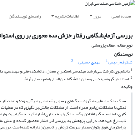
صفحه اصلی
مرور
اطلاعات نشریه
راهنمای نویسندگان
بررسی آزمایشگاهی رفتار خزش سه محوری بر روی استوان
نوع مقاله : مقاله پژوهشی
نویسندگان
2
1
شکوفه رحیمی
مهدی حسینی
1
دانشجوی کارشناسی ارشد مهندسی استخراج معدن، دانشکده فنی و مهندسی، دانشگا
2
.استادیار گروه مهندسی معدن دانشگاه بین المللی امام خمینی (ره)،
چکیده
سنگ نمک، متعلق به گروه سنگ‌های رسوبی شیمیایی غیرآلی بوده و عمدتاً از 
نمکی با مشکلات زیادی همراه است. از مشکلات چالش برانگیزی که در عملیات ح
کاری نامناسب، گیر افتادن و گسیختگی لوله جداری اشاره کرد. همگرایی دیوار
ثابت رخ می‌دهد. در این پژوهش به بررسی اثر فشار محصور کننده و تنش ت
پارامترهای فوق بتوان مقدار سرعت کرنش را تخمین زد ارائه شده است. بررسی