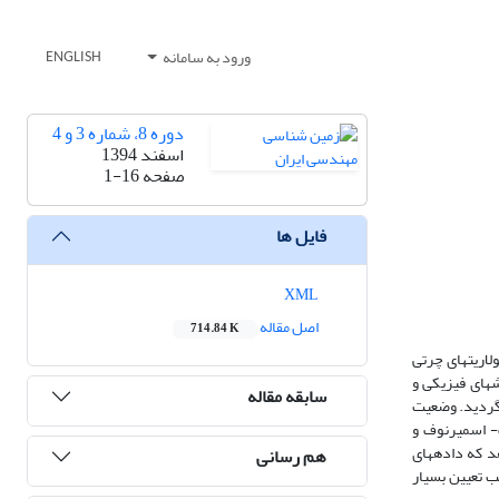
ورود به سامانه
ENGLISH
دوره 8، شماره 3 و 4
اسفند 1394
صفحه
1-16
فایل ها
XML
اصل مقاله
714.84 K
ریت­های چرتی
­های فیزیکی و
سابقه مقاله
گردید. وضعیت
- اسمیرنوف و
­دهد که داده­های
هم رسانی
­دست آمده، دارای ضریب تعیین بسیار