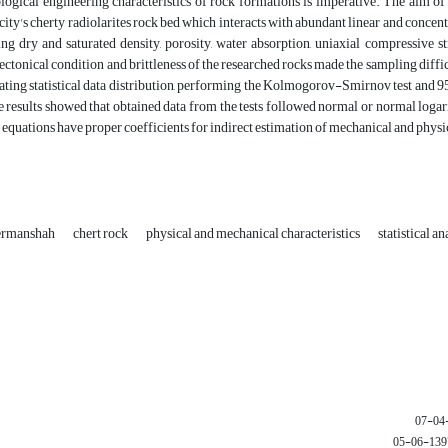
ogical engineering characteristics of rock formations is imperative. The aim of 
ty's cherty radiolarites rock bed which interacts with abundant linear and concen
ding dry and saturated density, porosity, water absorption, uniaxial compressive
tectonical condition and brittleness of the researched rocks made the sampling difficu
ating statistical data distribution, performing the Kolmogorov-Smirnov test and 9
 results showed that obtained data from the tests followed normal or normal logari
equations have proper coefficients for indirect estimation of mechanical and physi
Kermanshah
chert rock
physical and mechanical characteristics
statistical an
1397-06-