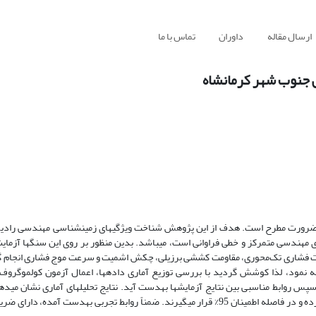
ارسال مقاله
داوران
تماس با ما
ی جنوب شهر کرمانشاه
ضرورت مطرح است. هدف از این پژوهش شناخت ویژگی­های زمین­شناسی مهندسی رادیولا
 مهندسی متمرکز و خطی فراوانی است، می­باشد. بدین منظور بر روی این سنگ­ها آزمایش
مت فشاری تک‌محوری، مقاومت کششی برزیلی، چکش اشمیت و سرعت موج فشاری انجام 
جه نمود، لذا کوشش گردید با بررسی توزیع آماری داده­ها، اعمال آزمون کولموگروف
ها مشخص شده و سپس روابط مناسبی بین نتایج آزمایش­ها به­دست آید. نتایج تحلیل­های آماری نشان می
حاصل از آزمایش­های انجام شده، از توزیع نرمال و یا توزیع لوگ نرمال تبعیت کرده و در فاصله اطمینان 95% قرار می­گیرند. ضمناً روابط تجربی به