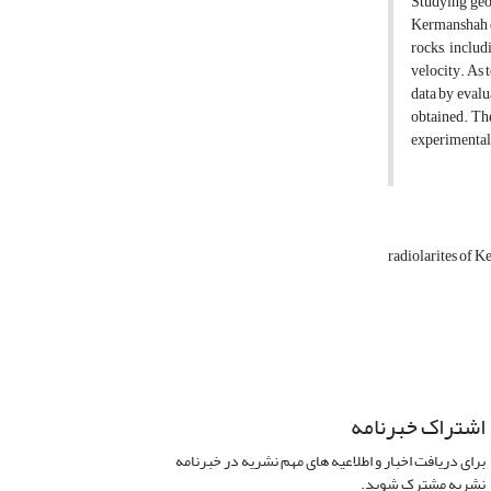
Studying geol
Kermanshah ci
rocks, inclu
velocity. As 
data by evalu
obtained. The
experimental 
radiolarites of 
اشتراک خبرنامه
برای دریافت اخبار و اطلاعیه های مهم نشریه در خبرنامه
نشریه مشترک شوید.