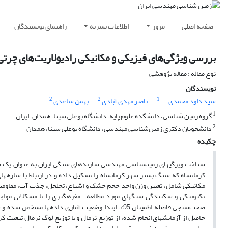
صفحه اصلی
مرور
اطلاعات نشریه
راهنمای نویسندگان
بررسی ویژگی‌های فیزیکی و مکانیکی رادیولاریت‌های چرت
نوع مقاله : مقاله پژوهشی
نویسندگان
2
2
1
سید داود محمدی
ناصر مهدی آبادی
بهمن ساعدی
1
گروه زمین شناسی، دانشکده علوم پایه، دانشگاه بوعلی سینا، همدان، ایران
2
دانشجویان دکتری زمین‌شناسی مهندسی، دانشگاه بوعلی سینا، همدان
چکیده
شناخت ویژگی­های زمین­شناسی مهندسی سازندهای سنگی ایران به عنوان یک 
کرمانشاه که سنگ بستر شهر کرمانشاه را تشکیل داده و در ارتباط با سازه­های
مکانیکی شامل، تعیین وزن واحد حجم خشک و اشباع، تخلخل، جذب آب، مقاو
تکتونیکی و شکنندگی سنگ­های مورد مطالعه، مغزه­گیری را با مشکلاتی موا
صحت‌سنجی فاصله اطمینان 95%، ابتدا وضعیت آماری داده­