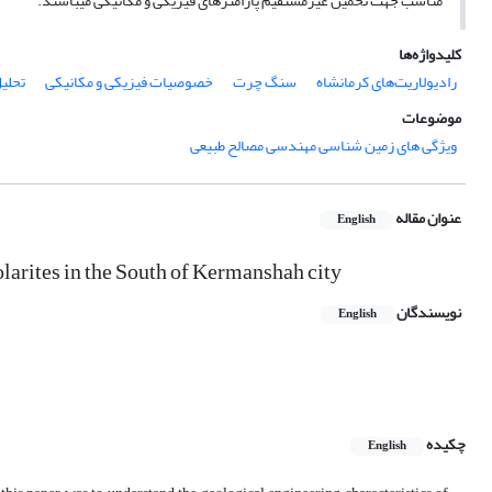
مناسب جهت تخمین غیرمستقیم پارامترهای فیزیکی و مکانیکی می­باشند.
کلیدواژه‌ها
رادیولاریت‌های کرمانشاه
سنگ چرت
خصوصیات فیزیکی و مکانیکی
تحلیل
موضوعات
ویژگی های زمین شناسی مهندسی مصالح طبیعی
عنوان مقاله
English
olarites in the South of Kermanshah city
نویسندگان
English
چکیده
English