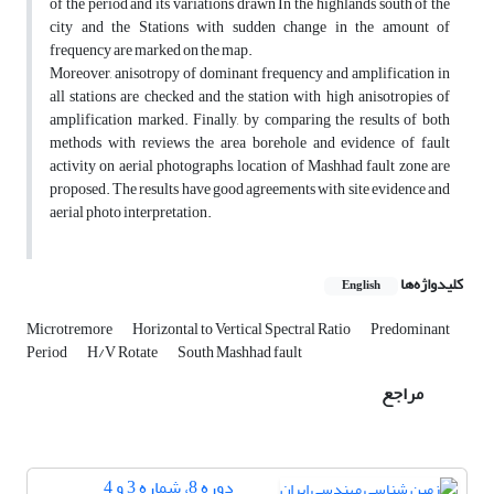
of the period and its variations drawn In the highlands south of the
city and the Stations with sudden change in the amount of
frequency are marked on the map.
Moreover, anisotropy of dominant frequency and amplification in
all stations are checked and the station with high anisotropies of
amplification marked. Finally, by comparing the results of both
methods with reviews the area borehole and evidence of fault
activity on aerial photographs, location of Mashhad fault zone are
proposed. The results have good agreements with site evidence and
aerial photo interpretation.
کلیدواژه‌ها
English
Microtremore
Horizontal to Vertical Spectral Ratio
Predominant
Period
H/V Rotate
South Mashhad fault
مراجع
دوره 8، شماره 3 و 4