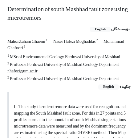
Determination of south Mashhad fault zone using
microtremors
نویسندگان
English
1
2
Mahsa Zahani Ghaeini
Naser Hafezi Moghaddas
Mohammad
3
Ghafoori
1
MSc of Environmental Geology, Ferdowsi University of Mashhad
2
Professor, Ferdowsi University of Mashhad, Geology Department,
nhafezi@um.ac.ir
3
Professor, Ferdowsi University of Mashhad, Geology Department,
چکیده
English
In This study, the microtremore data were used for recognition and
mapping the South Mashhad fault zone. For this, in 27 points and 5
profiles normal to the mountain of south Mashhad single stations
microtremore data were measured and by the dominant frequency
are estimated using the spectral ratio (HVSR) method. Then Map