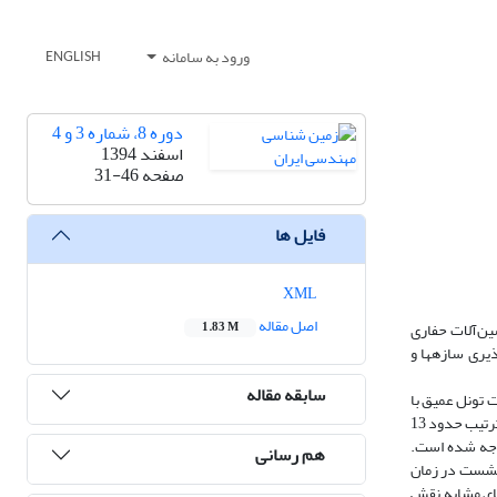
ورود به سامانه
ENGLISH
دوره 8، شماره 3 و 4
اسفند 1394
صفحه
31-46
فایل ها
XML
اصل مقاله
ین‌آلات حفاری
1.83 M
یری سازه­ها و
سابقه مقاله
 لاله خاتمه می­یابد. حدود 8 کیلومتر از مسیر به صورت تونل عمیق با
دو دستگاه ماشین حفار از نوع سپر تعادلی در حال حفاری می‌باشد. بررسی مخاطرات حفاری در بافت شهری نشان می­دهد ایجاد ترک‌های بزرگ و جزئی در ساختمان­ها به ترتیب حدود 13
مان حفاری با آنها مواجه شده است.
هم رسانی
 نشست در زمان
رهای مشابه نقش