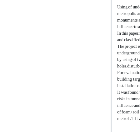
Using of unde
metropolis an
monuments an
influence to 
In this paper
and classifie
The project i
underground s
by using of t
holes, distur
For evaluatio
building, tar
installation o
It was found 
risks in tun
influence and
of foam (soil
metro L1. It 