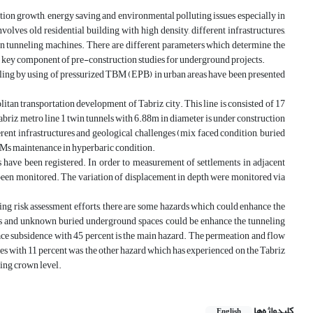
tion growth, energy saving and environmental polluting issues especially in
ves old residential building with high density, different infrastructures,
n tunneling machines. There are different parameters which determine the
a key component of pre-construction studies for underground projects.
neling by using of pressurized TBM (EPB) in urban areas have been presented
litan transportation development of Tabriz city. This line is consisted of 17
abriz metro line 1 twin tunnels with 6.88m in diameter is under construction
rent infrastructures and geological challenges (mix faced condition, buried
TBMs maintenance in hyperbaric condition.
ts have been registered. In order to measurement of settlements in adjacent
e been monitored. The variation of displacement in depth were monitored via
ing risk assessment efforts, there are some hazards which could enhance the
ells and unknown buried underground spaces could be enhance the tunneling
rface subsidence with 45 percent is the main hazard. The permeation and flow
ces with 11 percent was the other hazard which has experienced on the Tabriz
ing crown level.
کلیدواژه‌ها
English