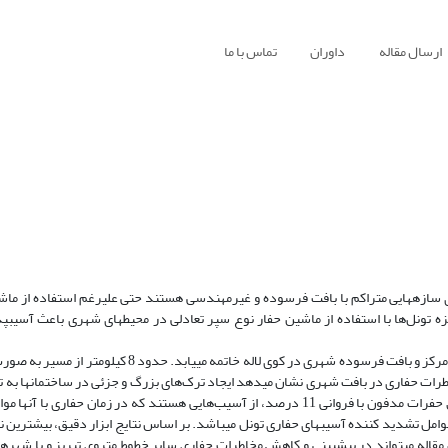
ارسال مقاله
داوران
تماس با ما
ای سازه­هایی متراکم با بافت فرسوده و غیرمهندسی هستند حتی علیرغم استفاده از ماش
زه تونل‌ها با استفاده از ماشین حفار نوع سپر تعادلی در محیط­های شهری باعث آسیب­پذ
خط یک متروی تبریز به طول 2/17 کیلومتر از میدان ائل‌گلی آغاز و پس از عبور از مرکز و بافت فرسوده شهری در کوی
و 31 درصد را بخود اختصاص داده و نفوذ فوم حفاری و دوغاب تزریقی از طریق حفرات مدفون با فروانی 11 درصد، از آسیب‌هایی هستند که در ز
عوامل تشدید کننده آسیب­های حفاری تونل می­باشد. بر اساس نتایج ابزار دقیق، بیشترین
این مقاله می­تواند در پیش­بینی و کاهش مخاطرات حفاری سایر خطوط متروی تبریز و یا شه