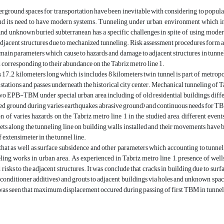
rground spaces for transportation have been inevitable with considering to popula
d its need to have modern systems. Tunneling under urban environment which invol
d unknown buried subterranean has a specific challenges in spite of using moder
adjacent structures due to mechanized tunneling. Risk assessment procedures form 
, main parameters which cause to hazards and damage to adjacent structures in tun
d corresponding to their abundance on the Tabriz metro line 1.
s 17.2 kilometers long which is includes 8 kilometers twin tunnel is part of metropo
tations and passes underneath the historical city center. Mechanical tunneling of T
wo EPB-TBM under special urban area including of old residential buildings, diffe
bed ground during varies earthquakes, abrasive ground) and continuous needs for 
n of varies hazards on the Tabriz metro line 1 in the studied area, different even
gets along the tunneling line on building walls installed and their movements hav
f extensimeter in the tunnel line.
that as well as surface subsidence and other parameters which accounting to tunnel
neling works in urban area. As experienced in Tabriz metro line 1, presence of w
 risks to the adjacent structures. It was conclude that cracks in building due to su
 conditioner additives) and grouts to adjacent buildings via holes and unknown spa
was seen that maximum displacement occured during passing of first TBM in tunnel