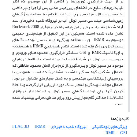
بر از جهت قرارگیری توربین‌ها و آگاهی از این موضوع که اکثر
ناپایداری‌های شایع در فضاهای زیرزمینی مدتی پس از اجرا و نپرداختن
به بعضی مسائل مهندسی رخ می‌دهد اقدام به مطالعه ویژگی‌های
زمین‌شناسی مهندسی مسیر تونل آب بر نیروگاه تلمبه ذخیره­ای سد
آزاد شده و تغییرات برخی از این پارامترها در نرم‌افزار Rockwork 2008
نشان داده ‌شده است. همچنین در این تحقیق از طبقه‌بندی جدیدی
موسوم به IRMR جهت مطالعه ویژگی‌های مهندسی توده‌سنگ‌های
مسیر تونل بهره گرفته ‌شده است. نتایج طبقه‌بندی IRMR با طبقه‌بندی­
های کلاسیک RMR و GSI نشانگر قرا‌رگیری محدوده­های ورودی و
خروجی مسیر تونل در شرایط نامساعد بوده است. بامطالعه درزه­های
موجود در مسیر تونل و بهره­گیری از نرم‌افزار المان محدود مناطقی که
احتمال تشکیل گوه سنگی داشتند مشخص‌شده است. همچنین با
بررسی­های زمین­شناسی‌ مهندسی و به کمک معیارهای متداول موجود،
احتمال مچاله شوندگی و انفجار سنگ مورد ارزیابی قرار گرفته و با لحاظ
کردن آنها برای توده‌سنگ‌های مسیر تونل و استفاده از نرم‌افزار
FLAC3D حداکثر گام مجاز پیش روی برای مناطق بحرانی پیشنهاد شده
است.
کلیدواژه‌ها
ویژگی‌‌های ژئومکانیکی
نیروگاه تلمبه ذخیره‌ای
IRMR
FLAC 3D
RMR
GSI