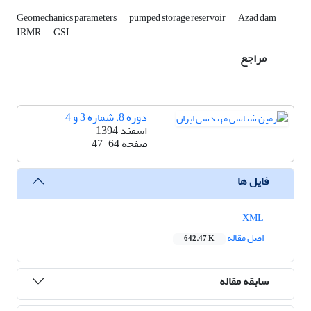
Geomechanics parameters
pumped storage reservoir
Azad dam
IRMR
GSI
مراجع
دوره 8، شماره 3 و 4
اسفند 1394
صفحه
47-64
فایل ها
XML
اصل مقاله
642.47 K
سابقه مقاله