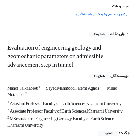
موضوعات
زمین شناسی مهندسی ابنیه فنی
عنوان مقاله
English
Evaluation of engineering geology and
geomechanic parameters on admissible
advancement step in tunnel
نویسندگان
English
1
2
Mahdi Talkhablou
Seyed Mahmood Fatemi Aghda
Milad
3
Motamedi
1
Assistant Professor, Faculty of Earth Sciences, Kharazmi University
2
Associate Professor, Faculty of Earth Sciences, Kharazmi University
3
MSc student of Engineering Geology, Faculty of Earth Sciences,
Kharazmi Univercity
چکیده
English