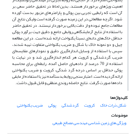
اهمیت ویژه­ای برخوردار هستند، بدین لحاظ در تحقیق حاضر سعی بر
آن است که رابطه­ی تجربی بین پوکی و پارامترهای مزبور بدست آورده
شود. اگرچه مطالعاتی در این زمینه صورت گرفته است ولیکن نتایج آن
مطالعات جامع نبوده و از دقت بالایی برخوردار نیستند. در تحقیق حاضر
با استفاده از نتایج آزمایشگاهی روابطی جامع و دقیق جهت برآورد پوکی
حداقل خاک‌های دانه‌ای نسبتاً یکنواخت ارائه شده است. در این مطالعه
چهل و دو نمونه خاک با شکل و ضریب یکنواختی متفاوت تهیه شدند،
سپس با استفاده از وسایل اندازه‌گیری دقیق و نمودارهای مقایسه‌ای
ضریب گردشدگی و کرویت هر کدام اندازه‌گیری شد و در نهایت با
استفاده از 70 درصد از داده­های حاصل آمده، رابطه‌ای برای محاسبه
پوکی حداقل بر اساس درجه گرد شدگی، کرویت و ضریب یکنواختی
ارائه گردیده است. اعتبارسنجی روابط بدست­آمده نیز با استفاده از مابقی
داده‌ها صورت گرفت. نتایج حاصله روندی منطقی و قابل قبول داشت.
کلیدواژه‌ها
شکل ذرات خاک
کرویت
گردشدگی
پوکی
ضریب یکنواختی
موضوعات
ویژگی های زمین شناسی مهندسی مصالح طبیعی