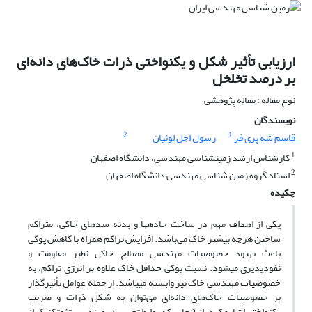
ارزیابی تأثیر شکل و یکنواختی ذرات خاک‌های دانه‌ای
بر درصد تخلخل
نوع مقاله : مقاله پژوهشی
نویسندگان
2
1
قاسم شه­ پری­ فر
رسول اجل لوئیان
1
کارشناس ارشد زمین­شناسی مهندسی، دانشگاه اصفهان
2
استاد گروه زمین شناسی مهندسی دانشگاه اصفهان
چکیده
یکی از اهداف مهم در ساخت جاده­ها و بدنه سدهای خاکی، متراکم
ساختن هرچه بیشتر خاک می‌باشد. افزایش تراکم همراه با کاهش پوکی
باعث بهبود خصوصیات مهندسی مصالح خاکی نظیر مقاومت و
نفوذپذیری می­شود. نسبت پوکی حداقل خاک علاوه بر انرژی تراکم، به
خصوصیات مهندسی خاک نیز وابسته می­باشد. از جمله عوامل تأثیرگذار
بر خصوصیات خاک‌های دانه‌ای می‌توان به شکل ذرات و ضریب
یکنواختی اشاره کرد. از آنجایی که روابط تجربی در مهندسی ژئوتکنیک از