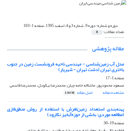
دوره و شماره:
دوره 9، شماره 3 و 4، اسفند 1395، صفحه 1-103
تعداد مقالات:
8
مقاله پژوهشی
مدل آب زمین‌شناسی - مهندسی ناحیه فرونشست زمین در جنوب
باختری تهران (دشت تهران - شهریار)
صفحه
1-17
مسعود محمودپور، ماشااله خامه چیان، محمدرضا نیکودل، محمدرضا قاسمی
مشاهده مقاله
اصل مقاله
3.94 M
پهنه‌بندی استعداد زمین‌لغزش با استفاده از روش منطق‌فازی
(مطالعه موردی: بخشی از حوزه‌آبخیز نکارود)
صفحه
19-30
فاطمه بلالی، قربان وهابزاده، حمیدرضا پورقاسمی، میلاد فروزانفر