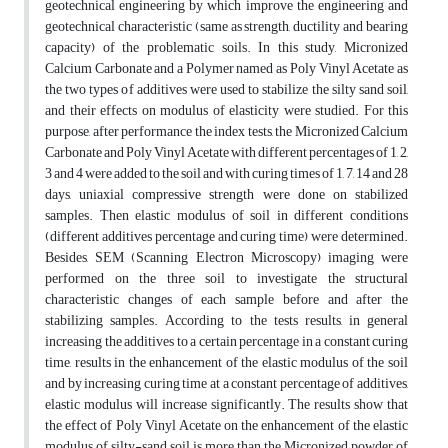
geotechnical engineering by which improve the engineering and
geotechnical characteristic (same as strength, ductility and bearing
capacity) of the problematic soils. In this study, Micronized
Calcium Carbonate and a Polymer named as Poly Vinyl Acetate as
the two types of additives were used to stabilize the silty sand soil,
and their effects on modulus of elasticity were studied. For this
purpose, after performance the index tests, the Micronized Calcium
Carbonate and Poly Vinyl Acetate with different percentages of 1, 2,
3 and 4 were added to the soil and with curing times of 1, 7, 14 and 28
days, uniaxial compressive strength were done on stabilized
samples. Then elastic modulus of soil in different conditions
(different additives percentage and curing time) were determined.
Besides, SEM (Scanning Electron Microscopy) imaging were
performed on the three soil to investigate the structural
characteristic changes of each sample before and after the
stabilizing samples. According to the tests results, in general
increasing the additives to a certain percentage in a constant curing
time, results in the enhancement of the elastic modulus of the soil
and by increasing curing time at a constant percentage of additives,
elastic modulus will increase significantly. The results show that
the effect of Poly Vinyl Acetate on the enhancement of the elastic
modulus of silty-sand soil is more than the Micronized powder of