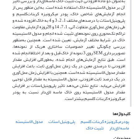
به‌عنوان دو ماده افزودنی جهت تثبیت خاک‌ ماسه‌لای‌دار و بررسی تاثیر
آن بر مدول‌ الاستیسیته ‌خاک استفاده‌ شده ‌است. به این منظور پس از
انجام آزمایش‌های شاخص خاک، پودر میکرونیزه ‌کربنات‌کلسیم و
پلی‌وینیل‌استات با درصدهای مختلف 1، 2، 3 و 4 به خاک افزوده ‌شده و
طی زمان‌های عمل‌آوری متفاوت آنی، 1، 7، 14 و 28روزه آزمایش ‌مقاومت
‌تراکم‌ تک‌محوری روی نمونه‌های تثبیت‌ شده انجام‌ و مدول الاستیسیته
خاک در شرایط مختلف آزمایش، تعیین شده است. همچنین به‌منظور
بررسی چگونگی تغییر خصوصیات ساختاری هریک از نمونه‌ها،
تصویربرداری SEM روی 3 نمونه از خاک قبل و بعد از اختلاط انجام ‌شده‌
است. طبق نتایج آزمایش‌های انجام شده، به‌طورکلی افزایش مقدار
افزودنی تا درصدی معین در یک زمان عمل‌آوری ثابت، باعث افزایش
مقدار مدول ‌الاستیسیته‌ شده ‌است. همچنین با افزایش زمان عمل‌آوری
در یک درصد ثابت افزودنی، مدول ‌الاستیسیته به‌ مقدار قابل ‌توجهی
افزایش می‌یابد. نتایج نشان ‌می‌دهد تاثیر پلی‌‌وینیل‌‌استات بر افزایش
مقدار مدول ‌الاستیسیته روی خاک ماسه ‌لای‌دار نسبت به پودر
میکرونیزه کربنات‌ کلسیم بیشتر است.
کلیدواژه‌ها
پودرمیکرونیزه کربنات کلسیم
پلی وینیل استات
مدول الاستیسته
ماسه‌ لای‌دار
تثبیت خاک
موضوعات