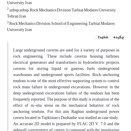
University, Iran
2
&nbsp;&nbsp; Rock Mechanics Division, Tarbiat Modares University,
Tehran, Iran,
3
Rock Mechanics Division, School of Engineering, Tarbiat Modares
University, Iran
چکیده
English
Large underground caverns are used for a variety of purposes in
rock engineering. These include caverns housing turbines,
electrical generators and transformers in hydroelectric projects,
caverns for storing liquid or gaseous fuels, underground
warehouses and underground sports facilities. Rock-anchoring
tendons is one of the most effective supporting system to control
rock mass failure in underground excavations. However, in the
deep underground excavations failure of the tendons has been
frequently reported. The purpose of this study is evaluation of the
effect of in-situ stress on the mechanical behavior of rock
anchoring tendons. For this aim, Raghun underground power
cavern located in Tajikistan's Dushanbe was studied as case study.
An accurate 2D model is prepared by FLAC 2D V. 7.0 and the
sidewall convergence of cavern is compared with the monitoring