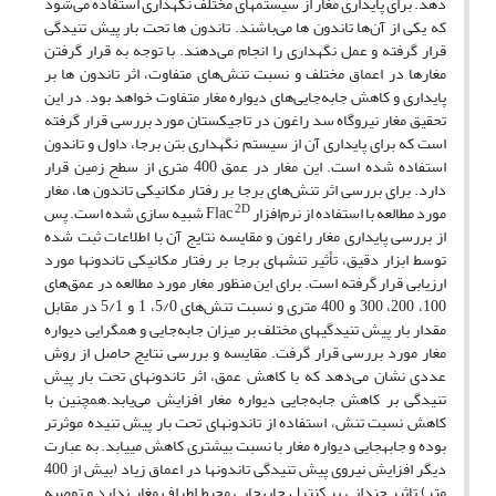
دهد. برای پایداری مغار از سیستم­های مختلف نگهداری استفاده می‌شود
که یکی از آن‌ها تاندون ها می‌باشند. تاندون ها تحت بار پیش تنیدگی
قرار گرفته و عمل نگهداری را انجام می‌دهند. با توجه به قرار گرفتن
مغارها در اعماق مختلف و نسبت تنش‌های متفاوت، اثر تاندون ها بر
پایداری و کاهش جابه‌جایی‌های دیواره مغار متفاوت خواهد بود. در این
تحقیق مغار نیروگاه سد راغون در تاجیکستان مورد بررسی قرار گرفته
است که برای پایداری آن از سیستم نگهداری بتن برجا، داول و تاندون
استفاده شده است. این مغار در عمق 400 متری از سطح زمین قرار
دارد. برای بررسی اثر تنش‌های برجا بر رفتار مکانیکی تاندون ها، مغار
2D
مورد مطالعه با استفاده از نرم‌افزار Flac
شبیه سازی شده است. پس
از بررسی پایداری مغار راغون و مقایسه نتایج آن با اطلاعات ثبت شده
توسط ابزار دقیق، تأثیر تنش­های برجا بر رفتار مکانیکی تاندون­ها مورد
ارزیابی قرار گرفته است. برای این منظور مغار مورد مطالعه در عمق‌های
100، 200، 300 و 400 متری و نسبت تنش‌های 5/0، 1 و 5/1 در مقابل
مقدار بار پیش تنیدگی­های مختلف بر میزان جابه‌جایی و همگرایی دیواره
مغار مورد بررسی قرار گرفت. مقایسه و بررسی نتایج حاصل از روش
عددی نشان می‌دهد که با کاهش عمق، اثر تاندون­های تحت بار پیش
تنیدگی بر کاهش جابه‌جایی دیواره مغار افزایش می‌یابد.همچنین با
کاهش نسبت تنش، استفاده از تاندون­های تحت بار پیش تنیده موثرتر
بوده و جابه­جایی دیواره مغار با نسبت بیشتری کاهش می­یابد. به عبارت
دیگر افزایش نیروی پیش تنیدگی تاندون­ها در اعماق زیاد (بیش از 400
متر) تاثیر چندانی بر کنترل جابه­جایی محیط اطراف مغار ندارد و توصیه