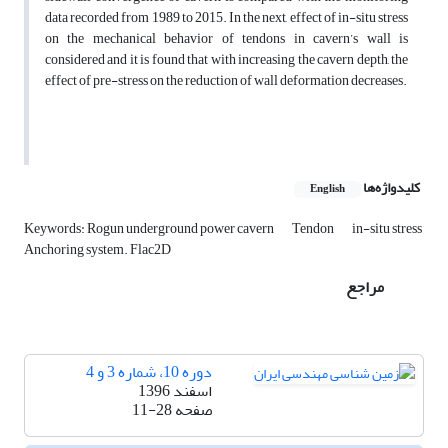
data recorded from 1989 to 2015. In the next, effect of in-situ stress
on the mechanical behavior of tendons in cavern’s wall is
considered and it is found that with increasing the cavern depth, the
effect of pre-stress on the reduction of wall deformation decreases.
کلیدواژه‌ها
English
Keywords: Rogun underground power cavern
Tendon
in-situ stress
Anchoring system. Flac2D
مراجع
دوره 10، شماره 3 و 4
اسفند 1396
صفحه
11-28