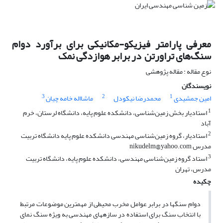
معرفی پارامتر فیزیکو-مکانیکی برای برآورد دوام
سنگ‌های تراورتن ‌ در برابر هوازدگی نمک
نوع مقاله : مقاله پژوهشی
نویسندگان
3
2
1
امین جمشیدی
محمدرضا نیکودل
ماشااله خامه چیان
1
استادیار بخش زمین‌شناسی، دانشکده علوم پایه، دانشگاه لرستان، خرم
آباد
2
استادیار،‌ گروه زمین‌شناسی مهندسی دانشکده علوم پایه دانشگاه تربیت
مدرس nikudelm@yahoo.com
3
استاد گروه زمین‌شناسی مهندسی، دانشکده علوم پایه، دانشگاه تربیت
مدرس، تهران
چکیده
دوام سنگ­ها در برابر عوامل مخرب محیطی از مهمترین موضوعات مرتبط
با انتخاب سنگ برای استفاده در سازه­های مهندسی به ویژه سنگ نمای