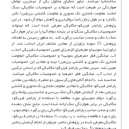
ساختمان­ها می­باشد. تبلور نمک­های محلول یکی از مهمترین عوامل
هوازدگی در طبیعت است که می­تواند بر خصوصیات مکانیکی سنگ
(مانند مقاومت فشاری تک محوری و مقاومت کششی برزیلین) تاثیر
بگذارد و در طول زمان باعث زوال­پذیری و کاهش دوام آن شود. در این
پژوهش پارامتر فیزیکو-مکانیکی معرفی شده است که می­تواند
خصوصییات مکانیکی سنگ­ها و در نتیجه دوام آن­ها را در برابر هوازدگی
نمک با دقت و صحت مناسب برآورد کند. به منظور رسیدن به اهداف
پژوهش، 15 نمونه تراورتن از معادن مختلف ایران انتخاب شد. از
تراورتن­ها نمونه­ها و مغزه­های لازم برای تعیین خصوصیات فیزیکی (جذب
آب، میانگین قطر حفره­های نمونه­ها) و خصوصیات مکانیکی (مقاومت
فشاری تک محوری و کششی برزیلین) تهیه و مقادیر این خصوصیات
تعیین شد. سپس مقادیر پارامتر فیزیکو-مکانیکی که بر اساس ترکیبی
از جذب آب، میانگین قطر حفره­ها و خصوصیات مکانیکی می­باشد،
محاسبه شد. با انجام آنالیزهای رگرسیون دو متغیره، رابطه بین مقادیر
پارامتر فیزیکو-مکانیکی با مقادیر مقاومت فشاری تک محوری و کششی
برزیلین بعد از آزمایش هوازدگی نمک بررسی و مناسبترین روابط برای
برآورد دوام نمونه­های مورد مطالعه با استفاده از پارامتر فیزیکو-
مکانیکی در برابر هوازدگی نمک ارائه شده است. نتایج نشان دهنده
دقت و صحت مناسب پارامتر فیزیکو-مکانیکی برای برآورد دوام نمونه­
های مورد مطالعه می­باشد. در نهایت با استفاده از پارامتر فیزیکو-
مکانیکی معرفی شده در پژوهش حاضر، می­توان از انجام آزمایش زمانبر
و پرهزینه هوازدگی نمک صرفنظر کرد.