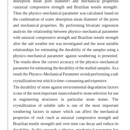
absorption, mean pore diameter) and mechanical properties
(uniaxial compressive strength and Brazilian tensile strength).
Then, the physico-mechanical parameter was calculated, based on
the combination of water absorption, mean diameter of the pores
and mechanical properties. By performing bivariate regression
analysis, the relationship between physico-mechanical parameter
with uniaxial compressive strength and Brazilian tensile strength
after the salt weather test was investigated and the most suitable
relationships for estimating the durability of the samples using a
physico-mechanical parameter against weathering is presented.
The results show the correct accuracy of the physico-mechanical
parameter for estimating the durability of the studied samples.
As a
result, the Physico-Mechanical Parameter avoids performing a salt
.
crystallization test, which is time-consuming and
expensive
The durability of stone against environmental degradation factors
is one of the most important issues related to stone selection for use
in engineering structures, in particular stone stones. The
crystallization of soluble salts is one of the most important
weathering factors in nature, which can affect the mechanical
properties of rock (such as uniaxial compressive strength and
Brazilian tensile strength) and, over time, can decay and reduce its
durability. In this research, a physico-mechanical parameter has