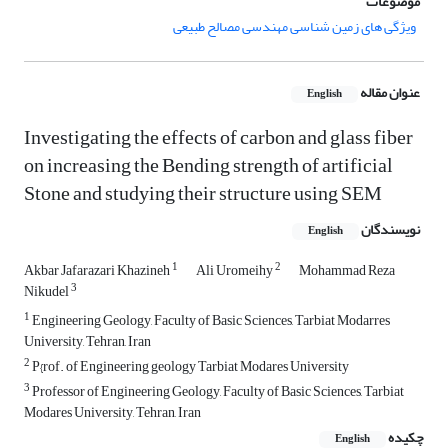
موضوعات
ویژگی های زمین شناسی مهندسی مصالح طبیعی
عنوان مقاله
English
Investigating the effects of carbon and glass fiber
on increasing the Bending strength of artificial
Stone and studying their structure using SEM
نویسندگان
English
1
2
Akbar Jafarazari Khazineh
Ali Uromeihy
Mohammad Reza
3
Nikudel
1
Engineering Geology, Faculty of Basic Sciences, Tarbiat Modarres
University, Tehran, Iran
2
P{rof. of Engineering geology Tarbiat Modares University
3
Professor of Engineering Geology, Faculty of Basic Sciences, Tarbiat
Modares University, Tehran, Iran
چکیده
English