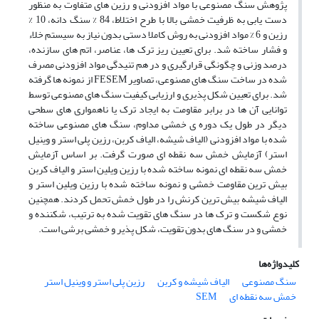
پژوهش سنگ مصنوعی با مواد افزودنی و رزین های متفاوت به منظور
دست یابی به ظرفیت خمشی بالا با طرح اختلاط، 84 % سنگ دانه، 10 %
رزین و 6 % مواد افزودنی به روش کاملا دستی بدون نیاز به سیستم خلاء
و فشار ساخته شد. برای تعیین ریز ترک ها، عناصر، اتم های سازنده،
درصد وزنی و چگونگی قرارگیری و در هم تنیدگی مواد افزودنی مصرف
شده در ساخت سنگ های مصنوعی، تصاویر FESEM از نمونه ها گرفته
شد. برای تعیین شکل پذیری و ارزیابی کیفیت سنگ های مصنوعی توسط
توانایی آن ها در برابر مقاومت به ایجاد ترک یا ناهمواری های سطحی
دیگر در طول یک دوره ی خمشی مداوم، سنگ های مصنوعی ساخته
شده با مواد افزودنی (الیاف شیشه، الیاف کربن، رزین پلی استر و وینیل
استر) آزمایش خمش سه نقطه ای صورت گرفت. بر اساس آزمایش
خمش سه نقطه ای نمونه ساخته شده با رزین ویلین استر و الیاف کربن
بیش ترین مقاومت خمشی و نمونه ساخته شده با رزین ویلین استر و
الیاف شیشه بیش ترین کرنش را در طول خمش تحمل کردند. همچنین
نوع شکست و ترک ها در سنگ های تقویت شده به ترتیب، شکننده و
خمشی و در سنگ های بدون تقویت، شکل پذیر و خمشی برشی است.
کلیدواژه‌ها
سنگ مصنوعی
الیاف شیشه و کربن
رزین پلی استر و وینیل استر
خمش سه نقطه ای
SEM