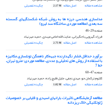
مشاهده مقاله
اصل مقاله
چکیده تفصیلی
2.17 M
مدلسازی هندسی درزه ها به روش شبکه شکستگیهای گسسته
سه بعدی (مطالعه موردی ساختگاه سد لیرو)
صفحه
29-46
فرزاد گهرویی باجگیرانی، عنایت الله امامی میبدی، حمید مهرنهاد
مشاهده مقاله
اصل مقاله
چکیده تفصیلی
2.75 M
برآورد حداقل فشار نگهدارنده جبهه‌کار ناهمگن تونلسازی مکانیزه
با استفاده از روش های تحلیلی و عددی، مطالعه موردی: مترو تهران،
خط 7
صفحه
47-60
کلثوم ترکمان جو، مهدی نجفی، جلیل قلیچ زاده، حمید مهرنهاد
مشاهده مقاله
اصل مقاله
چکیده تفصیلی
1.02 M
مطالعه آزمایشگاهی تاثیرات بارانهای اسیدی و قلیایی بر خصوصیات
ژئوتکنیکی خاک ریزدانه