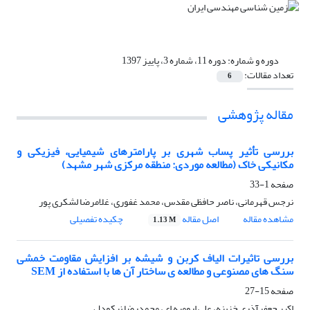
دوره و شماره:
دوره 11، شماره 3، پاییز 1397
تعداد مقالات:
6
مقاله پژوهشی
بررسی تأثیر پساب شهری بر پارامترهای شیمیایی، فیزیکی و
مکانیکی خاک (مطالعه موردی: منطقه مرکزی شهر مشهد)
صفحه
1-33
نرجس قهرمانی، ناصر حافظی مقدس، محمد غفوری، غلامرضا لشکری پور
مشاهده مقاله
اصل مقاله
چکیده تفصیلی
1.13 M
بررسی تاثیرات الیاف کربن و شیشه بر افزایش مقاومت خمشی
سنگ های مصنوعی و مطالعه ی ساختار آن ها با استفاده از SEM
صفحه
15-27
اکبر جعفرآذری خزینه، علی ارومیه ای، محمدرضا نیکودل