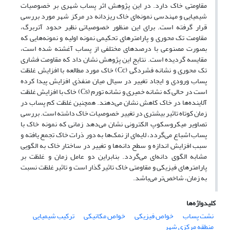
مقاومتی خاک دارد. در این پژوهش اثر پساب شهری بر خصوصیات
شیمیایی و مهندسی نمونه‌ای خاک ریزدانه در مرکز شهر مورد بررسی
قرار گرفته است. برای این منظور خصوصیاتی نظیر حدود آتربرگ،
مقاومت تک محوری و پارامترهای تحکیمی نمونه اولیه و نمونه‌هایی که
بصورت مصنوعی با درصدهای مختلفی از پساب آغشته شده است،
مقایسه گردیده است. نتایج این پژوهش نشان داد که مقاومت فشاری
تک محوری و نشانه فشردگی (Cc) خاک مورد مطالعه با افزایش غلظت
پساب ورودی و ایجاد تغییر در سیال میان منفذی افزایش پیدا کرده
است در حالی که نشانه خمیری و نشانه تورم (Cs) خاک با افزایش غلظت
آلاینده‌ها در خاک کاهش نشان می‌دهند. همچنین غلظت کم پساب در
زمان کوتاه تاثیر بیشتری در تغییر خصوصیات خاک داشته است. بررسی
تصاویر میکروسکوپ الکترونی نشان می‌دهد زمانی که نمونه خاک با
پساب اشباع می‌گردد، لایه‌ای از نمک‌ها به دور ذرات خاک تجمع یافته و
سبب افزایش اندازه و سطح دانه‌ها و تغییر در ساختار خاک به الگویی
مشابه الگوی دانه‌ای می‌گردد. بنابراین دو عامل زمان و غلظت بر
پارامترهای فیزیکی و مقاومتی خاک تاثیر گذار است و تاثیر غلظت نسبت
به زمان، شاخص‌تر می‌باشد.
کلیدواژه‌ها
نشت پساب
خواص فیزیکی
خواص مکانیکی
ترکیب شیمیایی
منطقه مرکزی شهر