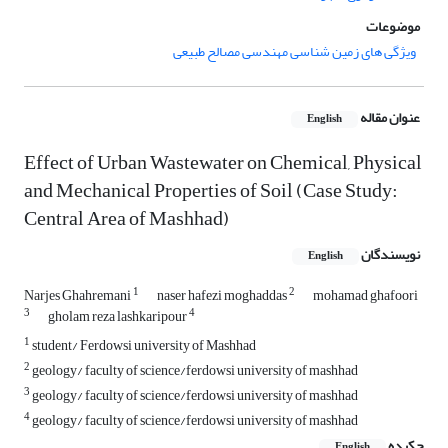
موضوعات
ویژگی های زمین شناسی مهندسی مصالح طبیعی
عنوان مقاله
English
Effect of Urban Wastewater on Chemical, Physical
and Mechanical Properties of Soil (Case Study:
Central Area of Mashhad)
نویسندگان
English
1
2
Narjes Ghahremani
naser hafezi moghaddas
mohamad ghafoori
3
4
gholam reza lashkaripour
1
student/ Ferdowsi university of Mashhad
2
geology/ faculty of science/ferdowsi university of mashhad
3
geology/ faculty of science/ferdowsi university of mashhad
4
geology/ faculty of science/ferdowsi university of mashhad
چکیده
English