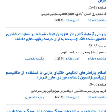
ایران
صفحه
19-35
فاطمه یاری حسن آبادی، کاظم کاظمی، مجتبی غریبی
مشاهده مقاله
اصل مقاله
3.96 M
بررسی آزمایشگاهی اثر افزودن الیاف شیشه بر مقاومت فشاری
محصور نشده خاک چسبنده به ازای درصد رطوبت‌های مختلف
صفحه
35-52
مسعود عامل سخی، صدرا مصطفوی
مشاهده مقاله
اصل مقاله
چکیده تفصیلی
1.25 M
اصلاح پارامترهای تحکیمی خاکهای مارنی با استفاده از مکانیسم
ژئوپلیمریزاسیون ( مطالعه موردی: مارن تبریز)
صفحه
53-69
فریبا بهروزسرند، افشین دیبامهر، رامین وفایی پورسرخابی
مشاهده مقاله
اصل مقاله
چکیده تفصیلی
6.63 M
ارزیابی تورم پذیری واحدهای سنگی معدن زغال سنگ پروده طبس