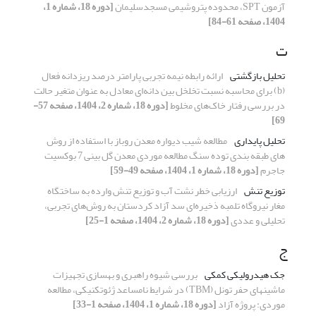
آزمون SPT، محدوده پتروشیمی مسجدسلیمان
[دوره 18، شماره 1،
1404، صفحه 61-84]
ت
تحلیل بازگشتی
ارائه رابطه نیمه تجربی پارامتر درصد ریزدانه فعال
(b) برای محاسبه نسبت تخلخل بین دانه‌ای معادل به عنوان متغیر حالت
در بررسی رفتار خاک‌های مخلوط
[دوره 18، شماره 2، 1404، صفحه 57-
69]
تحلیل پایداری
مطالعه شیب دیواره معدن روباز با استفاده از روش
‌های طبقه بندی توده سنگ مطالعه موردی معدن گل بینی 7 بوکسیت
جاجرم
[دوره 18، شماره 1، 1404، صفحه 49-59]
توزیع تنش
ارزیابی خطر نشت آب و توزیع تنش وارده به ساختگاه
مغار نیروگاه تلمبه ذخیره‌ای سد آزاد کردستان به روش‌های تجربی،
تحلیلی و عددی
[دوره 18، شماره 2، 1404، صفحه 1-25]
ج
جک هیدرولیکی کمکی
بررسی شیوه راهبری و بهسازی تجهیزات
ماشین‎های حفر تونل (TBM) در شرایط نامساعد ژئوتکنیکی، مطالعه
موردی: پروژه آزاد
[دوره 18، شماره 1، 1404، صفحه 1-33]