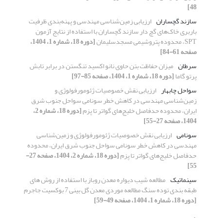
48]
سازند گچساران
ارزیابی زمین‌شناسی مهندسی و پهنه‌بندی ظرفیت
باربری خاک‌های گچ دار سازند گچساران با استفاده از نتایج آزمون
SPT، محدوده پتروشیمی مسجدسلیمان
[دوره 18، شماره 1، 1404،
صفحه 61-84]
سرطان
میزان حفاظت بتن حاوی نانو اکسید تنگستن در برابر تابش
پرتو گاما
[دوره 18، شماره 1، 1404، صفحه 85-97]
سواحل چابهار
ارزیابی نقش خصوصیات ژئومورفولوژی و
زمین‌شناسی مهندسی در کاهش خطر سونامی سواحل جنوب شرق
ایران، محدوده حدفاصل خلیج‌های گواتر تا پزم
[دوره 18، شماره 2،
1404، صفحه 27-55]
سونامی
ارزیابی نقش خصوصیات ژئومورفولوژی و زمین‌شناسی
مهندسی در کاهش خطر سونامی سواحل جنوب شرق ایران، محدوده
حدفاصل خلیج‌های گواتر تا پزم
[دوره 18، شماره 2، 1404، صفحه 27-
55]
سینماتیک
مطالعه شیب دیواره معدن روباز با استفاده از روش ‌های
طبقه بندی توده سنگ مطالعه موردی معدن گل بینی 7 بوکسیت جاجرم
[دوره 18، شماره 1، 1404، صفحه 49-59]