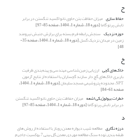
ح
حفاظ سازی
میزان حفاظت بتن حاوی نانو اکسید تنگستن در برابر
تابش پرتو گاما
[دوره 18، شماره 1، 1404، صفحه 85-97]
حوزه نزدیک
سنجش رابطه فرم بسته برای برازش جنبش نیرومند
زمین در میدان نزدیک گسل
[دوره 18، شماره 1، 1404، صفحه 35-
48]
خ
خاک‌های گچی
ارزیابی زمین‌شناسی مهندسی و پهنه‌بندی ظرفیت
باربری خاک‌های گچ دار سازند گچساران با استفاده از نتایج آزمون
SPT، محدوده پتروشیمی مسجدسلیمان
[دوره 18، شماره 1، 1404،
صفحه 61-84]
خطرات بیولوژیکی اشعه
میزان حفاظت بتن حاوی نانو اکسید تنگستن
در برابر تابش پرتو گاما
[دوره 18، شماره 1، 1404، صفحه 85-97]
د
درزه نگاری
مطالعه شیب دیواره معدن روباز با استفاده از روش ‌های
طبقه بندی توده سنگ مطالعه موردی معدن گل بینی 7 بوکسیت جاجرم