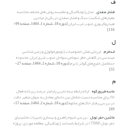
ف
فشار منفذی
مدل ژئومکانیکی و مقایسه روش های مختلف محاسبه
معیارهای شکست سنگ و فشار منفذی در یکی از میادین
هیدروکربوری جنوب غرب ایران
[دوره 18، شماره 1، 1404، صفحه 99-
116]
ل
لندفرم
ارزیابی نقش خصوصیات ژئومورفولوژی و زمین‌شناسی
مهندسی در کاهش خطر سونامی سواحل جنوب شرق ایران، محدوده
حدفاصل خلیج‌های گواتر تا پزم
[دوره 18، شماره 2، 1404، صفحه 27-
55]
م
ماسه فیروزکوه
ارائه رابطه نیمه تجربی پارامتر درصد ریزدانه فعال
(b) برای محاسبه نسبت تخلخل بین دانه‌ای معادل به عنوان متغیر حالت
در بررسی رفتار خاک‌های مخلوط
[دوره 18، شماره 2، 1404، صفحه 57-
69]
ماشین حفر تونل
بررسی شیوه راهبری و بهسازی تجهیزات ماشین‎های
حفر تونل (TBM) در شرایط نامساعد ژئوتکنیکی، مطالعه موردی: پروژه