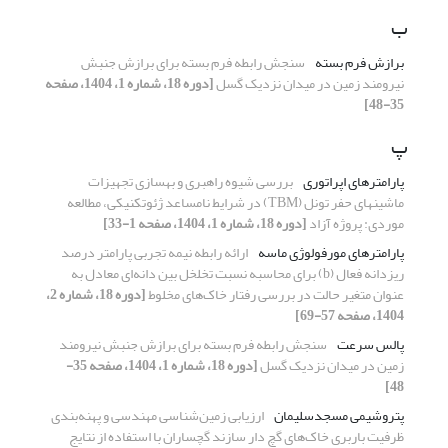
ب
برازش فرم بسته
سنجش رابطه فرم بسته برای برازش جنبش
نیرومند زمین در میدان نزدیک گسل
[دوره 18، شماره 1، 1404، صفحه
35-48]
پ
پارامترهای اپراتوری
بررسی شیوه راهبری و بهسازی تجهیزات
ماشین‎های حفر تونل (TBM) در شرایط نامساعد ژئوتکنیکی، مطالعه
موردی: پروژه آزاد
[دوره 18، شماره 1، 1404، صفحه 1-33]
پارامترهای مورفولوژی ماسه
ارائه رابطه نیمه تجربی پارامتر درصد
ریزدانه فعال (b) برای محاسبه نسبت تخلخل بین دانه‌ای معادل به
عنوان متغیر حالت در بررسی رفتار خاک‌های مخلوط
[دوره 18، شماره 2،
1404، صفحه 57-69]
پالس سرعت
سنجش رابطه فرم بسته برای برازش جنبش نیرومند
زمین در میدان نزدیک گسل
[دوره 18، شماره 1، 1404، صفحه 35-
48]
پتروشیمی مسجدسلیمان
ارزیابی زمین‌شناسی مهندسی و پهنه‌بندی
ظرفیت باربری خاک‌های گچ دار سازند گچساران با استفاده از نتایج