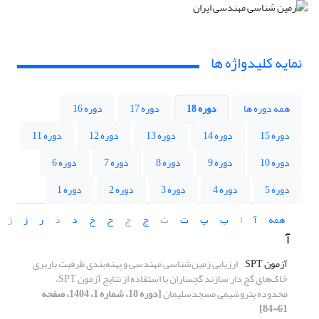
نمایه کلیدواژه ها
همه دوره ها
دوره 18
دوره 17
دوره 16
دوره 15
دوره 14
دوره 13
دوره 12
دوره 11
دوره 10
دوره 9
دوره 8
دوره 7
دوره 6
دوره 5
دوره 4
دوره 3
دوره 2
دوره 1
همه
آ
ا
ب
پ
ت
ث
ج
چ
ح
خ
د
ذ
ر
ز
ژ
آ
آزمون SPT
ارزیابی زمین‌شناسی مهندسی و پهنه‌بندی ظرفیت باربری
خاک‌های گچ دار سازند گچساران با استفاده از نتایج آزمون SPT،
محدوده پتروشیمی مسجدسلیمان
[دوره 18، شماره 1، 1404، صفحه
61-84]