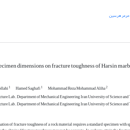
مرمر هرسین
pecimen dimensions on fracture toughness of Harsin marb
1
1
2
ollahi
Hamed Saghafi
Mohammad Reza Mohammad Aliha
cture Lab., Department of Mechanical Engineering, Iran University of Science and
cture Lab., Department of Mechanical Engineering, Iran University of Science and
tion of fracture toughness of a rock material requires a standard specimen with 