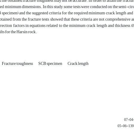
s, the obtained fracture toughness may not be accurate. In order to attain the fractu
red minimum dimensions. In this study, some tests were conducted on the semi-cir
 specimen) and the suggested criteria for the required minimum crack length and
btained from the fracture tests showed that these criteria are not comprehensive a
rection factors in equations related to the minimum crack length and thickness, t
lts for the Harsin rock.
Fracture toughness
SCB specimen
Crack length
1397-06-