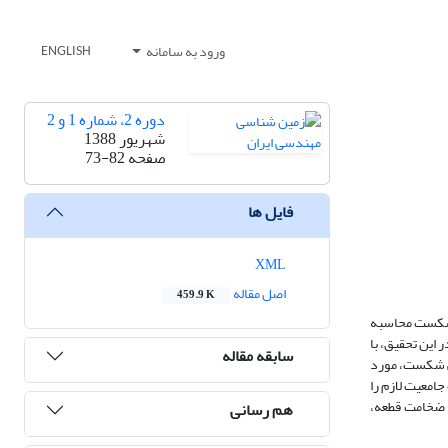
ورود به سامانه
ENGLISH
دوره 2، شماره 1 و 2
شهریور 1388
صفحه
73-82
فایل ها
XML
اصل مقاله
459.9 K
 شکست محاسبه
این تحقیق، با
سابقه مقاله
گی شکست، مورد
امعیت لازم را
و ضخامت قطعه،
هم رسانی