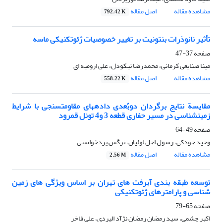
مشاهده مقاله
اصل مقاله
792.42 K
تأثیر نانوذرات بنتونیت بر تغییر خصوصیات ژئوتکنیکی ماسه
صفحه
37-47
مینا صنایعی کرمانی، محمدرضا نیکودل، علی ارومیه ای
مشاهده مقاله
اصل مقاله
558.22 K
مقایسة نتایج برگردان دوبُعدی داده‎های مقاومت‎سنجی با شرایط
زمین‏شناسی در مسیر حفاری قطعه 3 و4 تونل قمرود
صفحه
49-64
وحید جودکی، رسول اجل لوئیان، نرگس یزدخواستی
مشاهده مقاله
اصل مقاله
2.56 M
توسعه طبقه بندی آبرفت های تهران بر اساس ویژگی های زمین
شناسی و پارامترهای ژئوتکنیکی
صفحه
65-79
اکبر چشمی، سید رمضان رمضان نژآد الیردی، علی فاخر