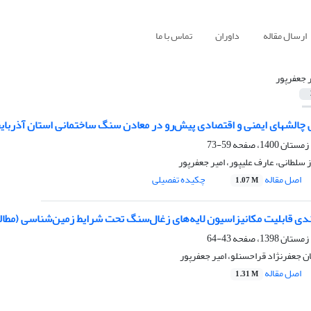
ارسال مقاله
داوران
تماس با ما
ر جعفرپور
 چالشهای ایمنی و اقتصادی پیش‌رو در معادن سنگ ساختمانی استان آذربایجان‌غ
59-73
 سلطانی، عارف علیپور، امیر جعفرپور
اصل مقاله
چکیده تفصیلی
1.07 M
بندی قابلیت مکانیزاسیون لایه‌های زغال‌سنگ تحت شرایط زمین‌شناسی (مط
43-64
ن جعفرنژاد قراحسنلو، امیر جعفرپور
اصل مقاله
1.31 M