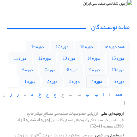
نمایه نویسندگان
همه دوره ها
دوره 18
دوره 17
دوره 16
دوره 15
دوره 14
دوره 13
دوره 12
دوره 11
دوره 10
دوره 9
دوره 8
دوره 7
دوره 6
دوره 5
دوره 4
دوره 3
دوره 2
دوره 1
همه
آ
ا
ب
پ
ت
ث
ج
چ
ح
خ
د
ذ
ر
ز
ژ
ا
ارومیه ای، علی
ارزیابی خصوصیات مهندسی مصالح فیلتر مانع
فرسایش در سد خاکی کبودوال استان گلستان
[دوره 4، شماره 3 و 4،
1390، صفحه 41-52]
اسماعیلی، مرتضی
بررسی عملکرد تزریق در آبرفت C تهران به روش