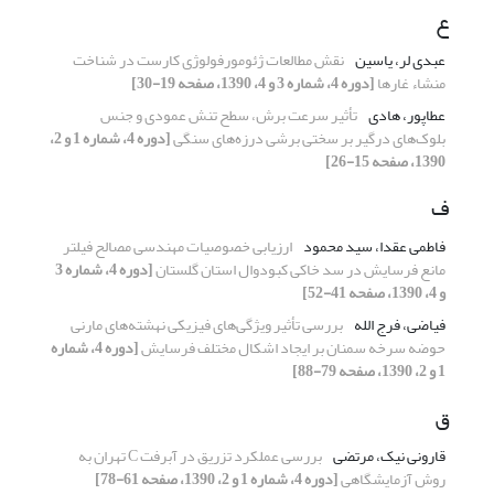
ع
عبدی­ لر، یاسین
نقش مطالعات ژئومورفولوژی کارست در شناخت
منشاء غارها
[دوره 4، شماره 3 و 4، 1390، صفحه 19-30]
عطاپور، هادی
تأثیر سرعت برش، سطح تنش عمودی و جنس
بلوک‌های درگیر بر سختی برشی درزه‌های سنگی
[دوره 4، شماره 1 و 2،
1390، صفحه 15-26]
ف
فاطمی عقدا، سید محمود
ارزیابی خصوصیات مهندسی مصالح فیلتر
مانع فرسایش در سد خاکی کبودوال استان گلستان
[دوره 4، شماره 3
و 4، 1390، صفحه 41-52]
فیاضی، فرج الله
بررسی تأثیر ویژگی‌های فیزیکی نهشته‌های مارنی
حوضه سرخه سمنان بر ایجاد اشکال مختلف فرسایش
[دوره 4، شماره
1 و 2، 1390، صفحه 79-88]
ق
قارونی نیک، مرتضی
بررسی عملکرد تزریق در آبرفت C تهران به
روش آزمایشگاهی
[دوره 4، شماره 1 و 2، 1390، صفحه 61-78]