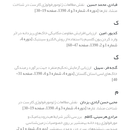
قبادی، محمد حسین
نقش مطالعات ژئومورفولوژی کارست در شناخت
منشاء غارها
[دوره 4، شماره 3 و 4، 1390، صفحه 19-30]
ک
کدیور، امین
ارزیابی افزایش مقاومت مکانیکی خاک‌های ریزدانه در اثر
وارد کردن یون کلسیم با استفاده از روش الکترو سینتیک
[دوره 4،
شماره 1 و 2، 1390، صفحه 47-60]
گ
گنجه­ فر، سهیل
ارزیابی آزمایش تحکیم منفرد جهت برآورد رمبندگی
خاک‌های لسی استان گلستان
[دوره 4، شماره 3 و 4، 1390، صفحه 31-
40]
م
محبی حسن­ آبادی، یزدان
نقش مطالعات ژئومورفولوژی کارست در
شناخت منشاء غارها
[دوره 4، شماره 3 و 4، 1390، صفحه 19-30]
مرادی هرسینی، کاظم
بررسی تأثیر شرایط هیدرودینامیک و
مورفولوژی رودخانه بهمنشیر بر روی خصوصیات زمین‌شناسی
مهندسی نهشته‌های سری جزر و مدی بهمنشیر
[دوره 4، شماره 1 و 2،