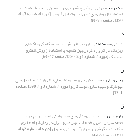
خداپرست، مهدی
روشی پیشنهادی برای تعیین وضعیت لایه‌بندی با
استفاده از روش‌های زمین‌آمار و تحلیل گروهی
[دوره 4، شماره 3 و 4،
1390، صفحه 75-90]
د
داودی، محمدهادی
ارزیابی افزایش مقاومت مکانیکی خاک‌های
ریزدانه در اثر وارد کردن یون کلسیم با استفاده از روش الکترو
سینتیک
[دوره 4، شماره 1 و 2، 1390، صفحه 47-60]
ر
رجبی، علی‌محمد
پیش‌بینی زمین‌لغزش‌های ناشی از زلزله با مدل‌های
نیومارک و شبیه‌سازی مونت کارلو
[دوره 4، شماره 3 و 4، 1390، صفحه
1-17]
ز
زارع، سهراب
بررسی ویژگی‌های هیدرولیکی آبخوان واقع در مسیر
قطعه شرقی- غربی خط هفت تونل مترو تهران در زمان انجام حفاری
مکانیزه با نگرشی بر میزان آب ورودی به تونل
[دوره 4، شماره 3 و 4،
1390، صفحه 63-74]