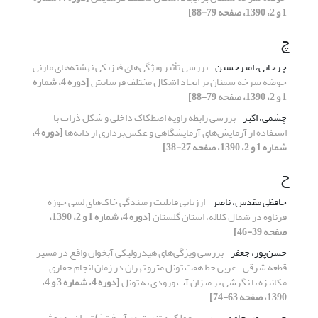
1 و 2، 1390، صفحه 79-88]
چ
چرخابی، امیرحسین
بررسی تأثیر ویژگی‌های فیزیکی نهشته‌های مارنی
حوضه سرخه سمنان بر ایجاد اشکال مختلف فرسایش
[دوره 4، شماره
1 و 2، 1390، صفحه 79-88]
چشمی، اکبر
بررسی رابطه زاویه اصطکاک داخلی و شکل ذرات با
استفاده از آزمایش‌های آزمایشگاهی و عکس‌برداری از دانه‌ها
[دوره 4،
شماره 1 و 2، 1390، صفحه 27-38]
ح
حافظی مقدس، ناصر
ارزیابی قابلیت رمبندگی خاک‌های لسی حوزه
قرناوه در شمال کلاله، استان گلستان
[دوره 4، شماره 1 و 2، 1390،
صفحه 39-46]
حسن‌پور، جعفر
بررسی ویژگی‌های هیدرولیکی آبخوان واقع در مسیر
قطعه شرقی- غربی خط هفت تونل مترو تهران در زمان انجام حفاری
مکانیزه با نگرشی بر میزان آب ورودی به تونل
[دوره 4، شماره 3 و 4،
1390، صفحه 63-74]
حسین‌پور، حامد
بررسی عملکرد تزریق در آبرفت C تهران به روش