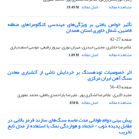
مشاهده مقاله
اصل مقاله
19.49 M
تأثیر خواص بافتی بر ویژگی‌های مهندسی کنگلومراهای منطقه
فامنین، شمال خاوری استان همدان
صفحه
27-42
غلامرضا خانلری، مجتبی حیدری، مهران نوری، بهروز رفیعی، موسی اسفندیاری
مشاهده مقاله
اصل مقاله
1.89 M
اثر خصوصیات توده‎سنگ بر خردایش ناشی از آتشباری معادن
سنگ آهن ایران مرکزی
صفحه
43-56
مجید اکبری، غلامرضا لشکری پور، علیرضا یاراحمدی بافقی، محمد غفوری
مشاهده مقاله
اصل مقاله
838 K
پیش بینی دوام طولانی مدت ماسه سنگ‌های سازند قرمز بالایی در
مقابل پدیده ذوب - انجماد و هوازدگی نمک با استفاده از مدل تابع
تخریب