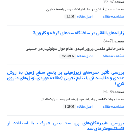
صفحه
57-70
محمد حسین قبادی، رضا بابازاده، موسی اسفندیاری
مشاهده مقاله
اصل مقاله
1.1 M
زلزله‌های القائی در ساختگاه سدهای کرخه و کارون3
صفحه
71-84
ناصر حافظی مقدس، پرویز امیدی، غلام جوان دولوئی، زهرا حسینی
مشاهده مقاله
اصل مقاله
755.59 K
بررسی تأثیر حفره‌های زیرزمینی بر پاسخ سطح زمین به روش
عددی و مقایسه آن با نتایج تجربی (مطالعه موردی تونل‌های متروی
کرج)
صفحه
85-94
محمدجواد کاظمینی، ابراهیم حق شناس، محسن کمالیان
مشاهده مقاله
اصل مقاله
1.29 M
بررسی تغییرمکان‌های پی سد بتنی جیرفت با استفاده از
اکستنسومتر‌های سد