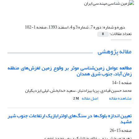
دوره و شماره:
دوره 7، شماره 3 و 4، اسفند 1393، صفحه 1-102
تعداد مقالات:
8
مقاله پژوهشی
مطالعه عوامل زمین‌شناسی موثر بر وقوع زمین لغزش‌های منطقه
زمان آباد، جنوب شرق همدان
صفحه
1-14
محمد حسین قبادی، پریا بهزادتبار، سعید خدابخش، لیلی ایزدی­کیان
مشاهده مقاله
اصل مقاله
2 M
تعیین اندازه بلوک‌ها در سنگ‌های اولترابازیک ارتفاعات جنوب شهر
مشهد
صفحه
15-26
زهره نوربخش رزمی، غلامرضا لشکری پور، محمد غفوری